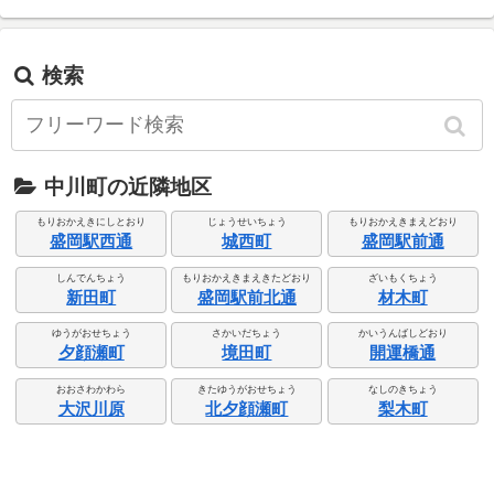
検索
中川町の近隣地区
もりおかえきにしとおり
じょうせいちょう
もりおかえきまえどおり
盛岡駅西通
城西町
盛岡駅前通
しんでんちょう
もりおかえきまえきたどおり
ざいもくちょう
新田町
盛岡駅前北通
材木町
ゆうがおせちょう
さかいだちょう
かいうんばしどおり
夕顔瀬町
境田町
開運橋通
おおさわかわら
きたゆうがおせちょう
なしのきちょう
大沢川原
北夕顔瀬町
梨木町