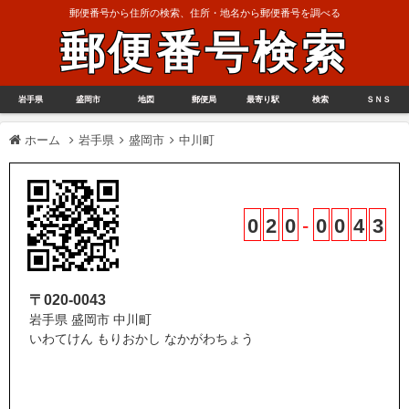
郵便番号から住所の検索、住所・地名から郵便番号を調べる
郵便番号検索
岩手県
盛岡市
地図
郵便局
最寄り駅
検索
ＳＮＳ
ホーム
岩手県
盛岡市
中川町
0
2
0
-
0
0
4
3
〒020-0043
岩手県 盛岡市 中川町
いわてけん もりおかし なかがわちょう