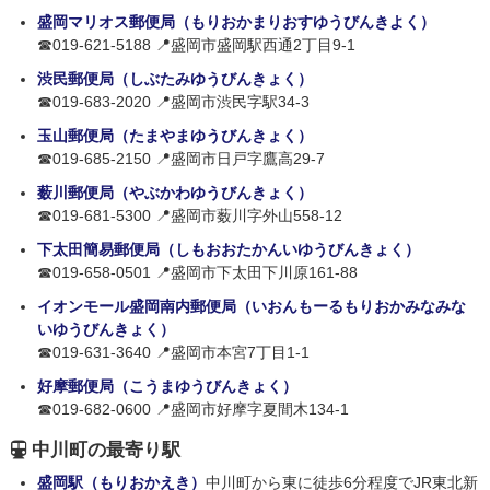
盛岡マリオス郵便局（もりおかまりおすゆうびんきよく）
☎019-621-5188 📍盛岡市盛岡駅西通2丁目9-1
渋民郵便局（しぶたみゆうびんきょく）
☎019-683-2020 📍盛岡市渋民字駅34-3
玉山郵便局（たまやまゆうびんきょく）
☎019-685-2150 📍盛岡市日戸字鷹高29-7
薮川郵便局（やぶかわゆうびんきょく）
☎019-681-5300 📍盛岡市薮川字外山558-12
下太田簡易郵便局（しもおおたかんいゆうびんきょく）
☎019-658-0501 📍盛岡市下太田下川原161-88
イオンモール盛岡南内郵便局（いおんもーるもりおかみなみな
いゆうびんきょく）
☎019-631-3640 📍盛岡市本宮7丁目1-1
好摩郵便局（こうまゆうびんきょく）
☎019-682-0600 📍盛岡市好摩字夏間木134-1
中川町の最寄り駅
盛岡駅（もりおかえき）
中川町から東に徒歩6分程度でJR東北新