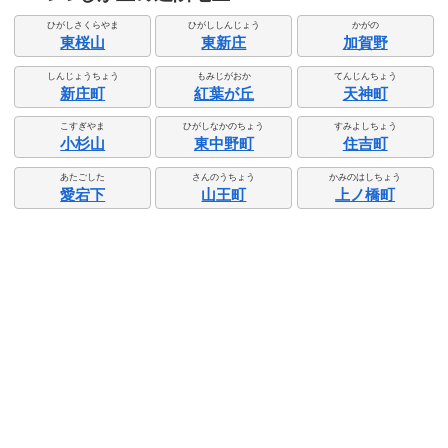
ひがしさくらやま
ひがししんじょう
かがの
東桜山
東新庄
加賀野
しんじょうちょう
もみじがおか
てんじんちょう
新庄町
紅葉が丘
天神町
こすぎやま
ひがしなかのちょう
すみよしちょう
小杉山
東中野町
住吉町
あたごした
さんのうちょう
かみのはしちょう
愛宕下
山王町
上ノ橋町