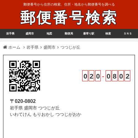
郵便番号から住所の検索、住所・地名から郵便番号を調べる
郵便番号検索
岩手県
盛岡市
地図
郵便局
最寄り駅
検索
ＳＮＳ
ホーム
岩手県
盛岡市
つつじが丘
0
2
0
-
0
8
0
2
〒020-0802
岩手県 盛岡市 つつじが丘
いわてけん もりおかし つつじがおか