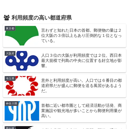
利用頻度の高い都道府県
東京都
言わずと知れた日本の首都。郵便物の量は２
位大阪の３倍以上もあり圧倒的な１位となっ
ている。
大阪府
人口３位の大阪が利用頻度では２位。西日本
最大規模で列島の中央に位置する好立地が影
響。
埼玉県
意外と利用頻度が高い。人口では６番目の都
道府県だが盛んに郵便を送る風習があるよう
だ。
神奈川県
首都に近い都市圏として経済活動が活発、商
業施設や観光地が多いことから郵便利用量が
高い。
愛知県