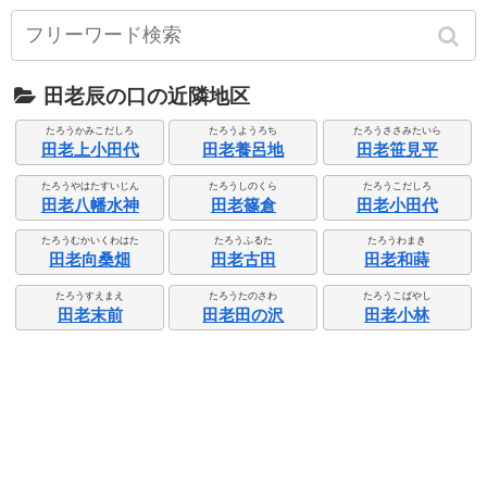
田老辰の口の近隣地区
たろうかみこだしろ
たろうようろち
たろうささみたいら
田老上小田代
田老養呂地
田老笹見平
たろうやはたすいじん
たろうしのくら
たろうこだしろ
田老八幡水神
田老篠倉
田老小田代
たろうむかいくわはた
たろうふるた
たろうわまき
田老向桑畑
田老古田
田老和蒔
たろうすえまえ
たろうたのさわ
たろうこばやし
田老末前
田老田の沢
田老小林