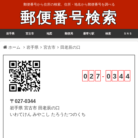
郵便番号から住所の検索、住所・地名から郵便番号を調べる
郵便番号検索
岩手県
宮古市
地図
郵便局
最寄り駅
検索
ＳＮＳ
ホーム
岩手県
宮古市
田老辰の口
0
2
7
-
0
3
4
4
〒027-0344
岩手県 宮古市 田老辰の口
いわてけん みやこし たろうたつのくち