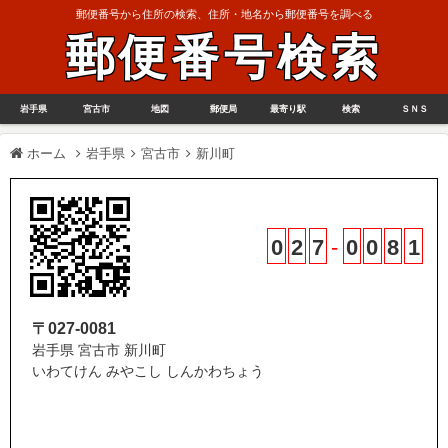
郵便番号から住所の検索、住所・地名から郵便番号を調べる
郵便番号検索
岩手県
宮古市
地図
郵便局
最寄り駅
検索
ＳＮＳ
ホーム
岩手県
宮古市
新川町
0
2
7
-
0
0
8
1
〒027-0081
岩手県 宮古市 新川町
いわてけん みやこし しんかわちょう