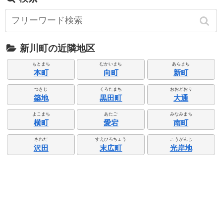
新川町の近隣地区
もとまち
むかいまち
あらまち
本町
向町
新町
つきじ
くろたまち
おおどおり
築地
黒田町
大通
よこまち
あたご
みなみまち
横町
愛宕
南町
さわだ
すえひろちょう
こうがんじ
沢田
末広町
光岸地