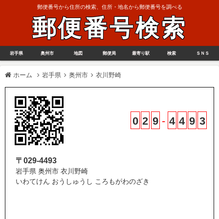
郵便番号から住所の検索、住所・地名から郵便番号を調べる
郵便番号検索
岩手県
奥州市
地図
郵便局
最寄り駅
検索
ＳＮＳ
ホーム
岩手県
奥州市
衣川野崎
0
2
9
-
4
4
9
3
〒029-4493
岩手県 奥州市 衣川野崎
いわてけん おうしゅうし ころもがわのざき