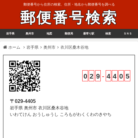
郵便番号から住所の検索、住所・地名から郵便番号を調べる
郵便番号検索
岩手県
奥州市
地図
郵便局
最寄り駅
検索
ＳＮＳ
ホーム
岩手県
奥州市
衣川区桑木谷地
0
2
9
-
4
4
0
5
〒029-4405
岩手県 奥州市 衣川区桑木谷地
いわてけん おうしゅうし ころもがわくくわのきやち