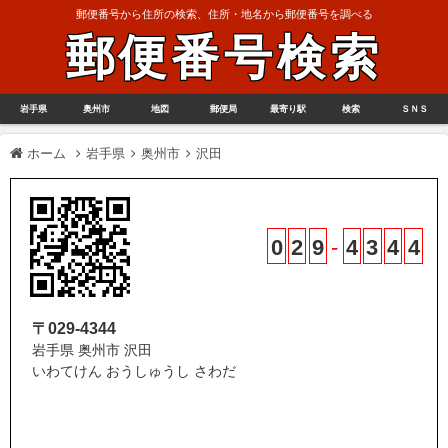
郵便番号から住所の検索、住所・地名から郵便番号を調べる
郵便番号検索
岩手県
奥州市
地図
郵便局
最寄り駅
検索
ＳＮＳ
ホーム
岩手県
奥州市
沢田
0
2
9
-
4
3
4
4
〒029-4344
岩手県 奥州市 沢田
いわてけん おうしゅうし さわだ