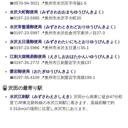
☎0570-94-3021 📍奥州市水沢区字寺脇1-5
水沢大町郵便局（みずさわおおまちゆうびんきよく）
☎0197-23-5985 📍奥州市水沢字大町20
水沢常盤通郵便局（みずさわときわどおりゆうびんきよく）
☎0197-23-5987 📍奥州市水沢佐倉河字東沖ノ目27-3
水沢太日通郵便局（みずさわたいにちとおりゆうびんきょく）
☎0197-23-5986 📍奥州市水沢太日通り35-1
江刺大畑簡易郵便局（えさしおおはたかんいゆうびんきよく）
☎0197-35-2772 📍奥州市江刺愛宕字大畑137
愛宕郵便局（おたぎゆうびんきよく）
☎0197-35-4109 📍奥州市江刺愛宕字境畑199-1
沢田の最寄り駅
水沢江刺駅（みずさわえさしえき）
沢田から南東に徒歩47分程
度でJR東北新幹線の水沢江刺駅に着きます。直線距離で約
3.31(km)の場所に位置し水沢市にあります。