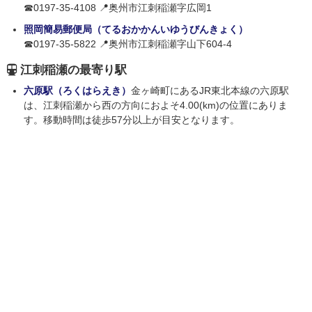
☎0197-35-4108 📍奥州市江刺稲瀬字広岡1
照岡簡易郵便局（てるおかかんいゆうびんきょく）
☎0197-35-5822 📍奥州市江刺稲瀬字山下604-4
江刺稲瀬の最寄り駅
六原駅（ろくはらえき）
金ヶ崎町にあるJR東北本線の六原駅
は、江刺稲瀬から西の方向におよそ4.00(km)の位置にありま
す。移動時間は徒歩57分以上が目安となります。