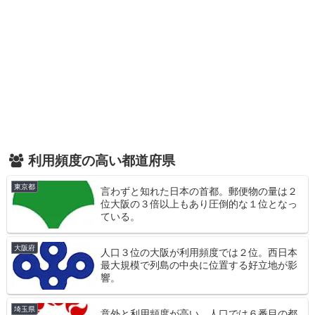
利用頻度の高い都道府県
東京都
言わずと知れた日本の首都。郵便物の量は２
位大阪の３倍以上もあり圧倒的な１位となっ
ている。
大阪府
人口３位の大阪が利用頻度では２位。西日本
最大規模で列島の中央に位置する好立地が影
響。
埼玉県
意外と利用頻度が高い。人口では６番目の都