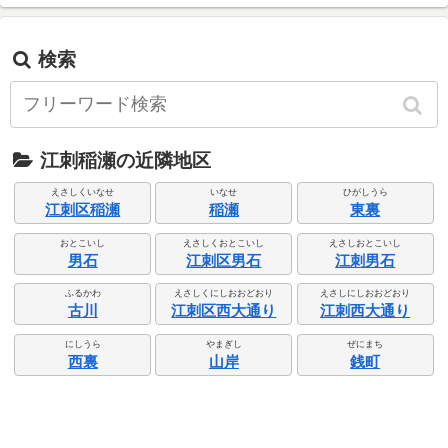
検索
江刺稲瀬の近隣地区
えさしくいなせ
いなせ
ひがしうら
江刺区稲瀬
稲瀬
東裏
おとこいし
えさしくおとこいし
えさしおとこいし
男石
江刺区男石
江刺男石
ふるかわ
えさしくにしおおどおり
えさしにしおおどおり
古川
江刺区西大通り
江刺西大通り
にしうら
やまぎし
ぜにまち
西裏
山岸
銭町