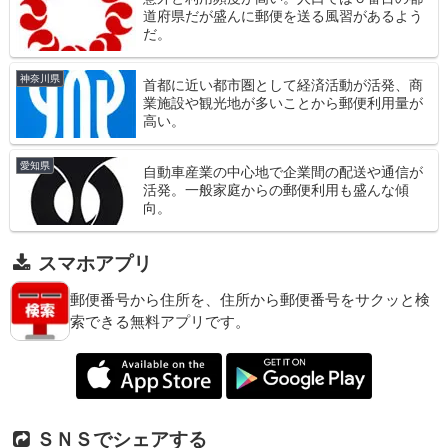
道府県だが盛んに郵便を送る風習があるよう
だ。
神奈川県
首都に近い都市圏として経済活動が活発、商
業施設や観光地が多いことから郵便利用量が
高い。
愛知県
自動車産業の中心地で企業間の配送や通信が
活発。一般家庭からの郵便利用も盛んな傾
向。
スマホアプリ
郵便番号から住所を、住所から郵便番号をサクッと検
索できる無料アプリです。
ＳＮＳでシェアする