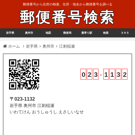
郵便番号から住所の検索、住所・地名から郵便番号を調べる
郵便番号検索
岩手県
奥州市
地図
郵便局
最寄り駅
検索
ＳＮＳ
ホーム
岩手県
奥州市
江刺稲瀬
0
2
3
-
1
1
3
2
〒023-1132
岩手県 奥州市 江刺稲瀬
いわてけん おうしゅうし えさしいなせ