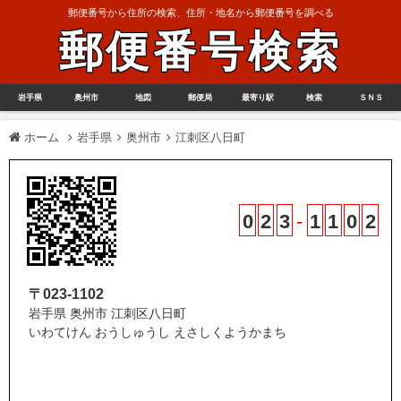
郵便番号から住所の検索、住所・地名から郵便番号を調べる
郵便番号検索
岩手県
奥州市
地図
郵便局
最寄り駅
検索
ＳＮＳ
ホーム
岩手県
奥州市
江刺区八日町
0
2
3
-
1
1
0
2
〒023-1102
岩手県 奥州市 江刺区八日町
いわてけん おうしゅうし えさしくようかまち