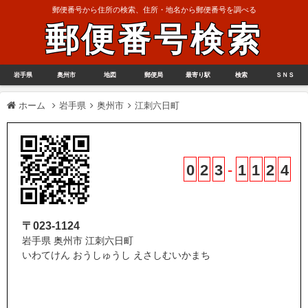
郵便番号から住所の検索、住所・地名から郵便番号を調べる
郵便番号検索
岩手県
奥州市
地図
郵便局
最寄り駅
検索
ＳＮＳ
ホーム
岩手県
奥州市
江刺六日町
0
2
3
-
1
1
2
4
〒023-1124
岩手県 奥州市 江刺六日町
いわてけん おうしゅうし えさしむいかまち