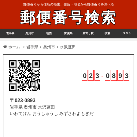
郵便番号から住所の検索、住所・地名から郵便番号を調べる
郵便番号検索
岩手県
奥州市
地図
郵便局
最寄り駅
検索
ＳＮＳ
ホーム
岩手県
奥州市
水沢蓬田
0
2
3
-
0
8
9
3
〒023-0893
岩手県 奥州市 水沢蓬田
いわてけん おうしゅうし みずさわよもぎだ