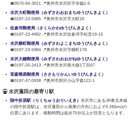
☎0570-94-3021 📍奥州市水沢区字寺脇1-5
水沢大町郵便局（みずさわおおまちゆうびんきよく）
☎0197-23-5985 📍奥州市水沢字大町20
佐倉河郵便局（さくらかわゆうびんきよく）
☎0197-23-4982 📍奥州市水沢佐倉河字松堂19-15
水沢横町郵便局（みずさわよこまちゆうびんきょく）
☎0197-23-5984 📍奥州市水沢字横町178
水沢大鐘郵便局（みずさわおおがねゆうびんきよく）
☎0197-25-2413 📍奥州市水沢南大鐘1丁目67
笹森簡易郵便局（ささもりかんいゆうびんきよく）
☎0197-47-0938 📍奥州市胆沢小山字森122-1
水沢蓬田の最寄り駅
陸中折居駅（りくちゅうおりいえき）
水沢市にあるJR東北本線
の陸中折居駅は、水沢蓬田から南東の方向におよそ5.28(km)の
位置にあります。移動時間は徒歩75分以上が目安となります。