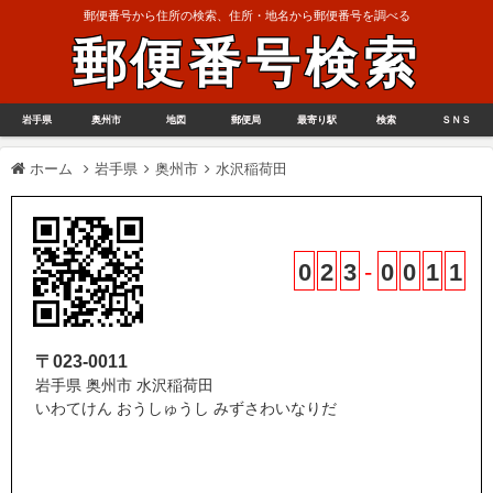
郵便番号から住所の検索、住所・地名から郵便番号を調べる
郵便番号検索
岩手県
奥州市
地図
郵便局
最寄り駅
検索
ＳＮＳ
ホーム
岩手県
奥州市
水沢稲荷田
0
2
3
-
0
0
1
1
〒023-0011
岩手県 奥州市 水沢稲荷田
いわてけん おうしゅうし みずさわいなりだ