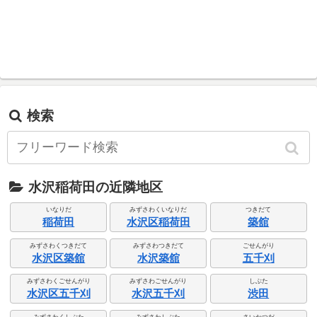
検索
水沢稲荷田の近隣地区
いなりだ
みずさわくいなりだ
つきだて
稲荷田
水沢区稲荷田
築舘
みずさわくつきだて
みずさわつきだて
ごせんがり
水沢区築舘
水沢築舘
五千刈
みずさわくごせんがり
みずさわごせんがり
しぶた
水沢区五千刈
水沢五千刈
渋田
みずさわくしぶた
みずさわしぶた
さいかつだ