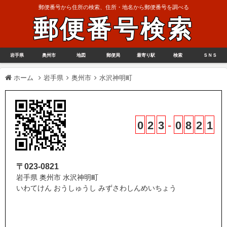
郵便番号から住所の検索、住所・地名から郵便番号を調べる
郵便番号検索
岩手県
奥州市
地図
郵便局
最寄り駅
検索
ＳＮＳ
ホーム
岩手県
奥州市
水沢神明町
0
2
3
-
0
8
2
1
〒023-0821
岩手県 奥州市 水沢神明町
いわてけん おうしゅうし みずさわしんめいちょう