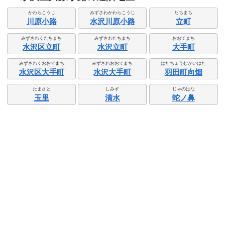
かわらこうじ
みずさわかわらこうじ
たちまち
川原小路
水沢川原小路
立町
みずさわくたちまち
みずさわたちまち
おおてまち
水沢区立町
水沢立町
大手町
みずさわくおおてまち
みずさわおおてまち
はだちょうむかいはた
水沢区大手町
水沢大手町
羽田町向畑
たまさと
しみず
じゃのはな
玉里
清水
蛇ノ鼻