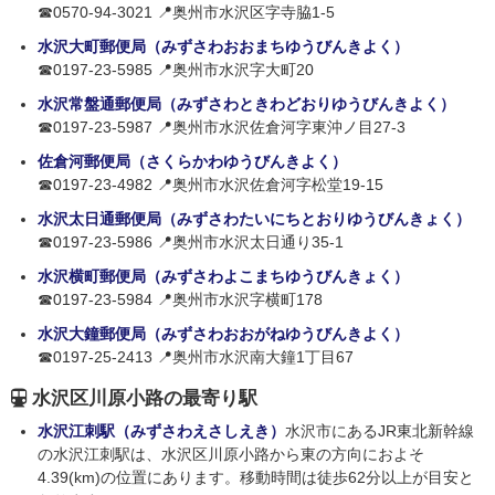
☎0570-94-3021 📍奥州市水沢区字寺脇1-5
水沢大町郵便局（みずさわおおまちゆうびんきよく）
☎0197-23-5985 📍奥州市水沢字大町20
水沢常盤通郵便局（みずさわときわどおりゆうびんきよく）
☎0197-23-5987 📍奥州市水沢佐倉河字東沖ノ目27-3
佐倉河郵便局（さくらかわゆうびんきよく）
☎0197-23-4982 📍奥州市水沢佐倉河字松堂19-15
水沢太日通郵便局（みずさわたいにちとおりゆうびんきょく）
☎0197-23-5986 📍奥州市水沢太日通り35-1
水沢横町郵便局（みずさわよこまちゆうびんきょく）
☎0197-23-5984 📍奥州市水沢字横町178
水沢大鐘郵便局（みずさわおおがねゆうびんきよく）
☎0197-25-2413 📍奥州市水沢南大鐘1丁目67
水沢区川原小路の最寄り駅
水沢江刺駅（みずさわえさしえき）
水沢市にあるJR東北新幹線
の水沢江刺駅は、水沢区川原小路から東の方向におよそ
4.39(km)の位置にあります。移動時間は徒歩62分以上が目安と