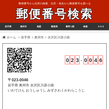
郵便番号から住所の検索、住所・地名から郵便番号を調べる
郵便番号検索
岩手県
奥州市
地図
郵便局
最寄り駅
検索
ＳＮＳ
ホーム
岩手県
奥州市
水沢区川原小路
0
2
3
-
0
0
4
6
〒023-0046
岩手県 奥州市 水沢区川原小路
いわてけん おうしゅうし みずさわくかわらこうじ