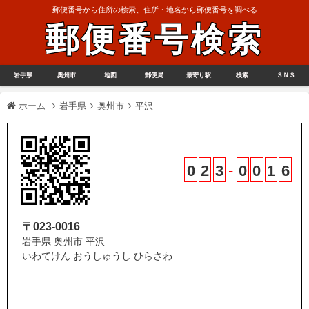
郵便番号から住所の検索、住所・地名から郵便番号を調べる
郵便番号検索
岩手県
奥州市
地図
郵便局
最寄り駅
検索
ＳＮＳ
ホーム
岩手県
奥州市
平沢
0
2
3
-
0
0
1
6
〒023-0016
岩手県 奥州市 平沢
いわてけん おうしゅうし ひらさわ