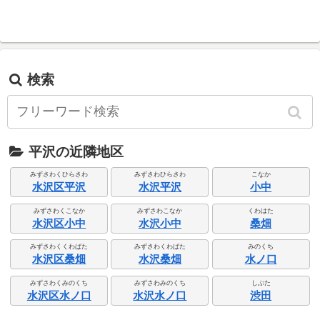
検索
平沢の近隣地区
みずさわくひらさわ
みずさわひらさわ
こなか
水沢区平沢
水沢平沢
小中
みずさわくこなか
みずさわこなか
くわはた
水沢区小中
水沢小中
桑畑
みずさわくくわばた
みずさわくわばた
みのくち
水沢区桑畑
水沢桑畑
水ノ口
みずさわくみのくち
みずさわみのくち
しぶた
水沢区水ノ口
水沢水ノ口
渋田