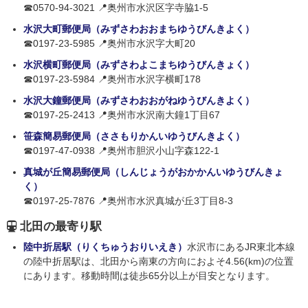
☎0570-94-3021 📍奥州市水沢区字寺脇1-5
水沢大町郵便局（みずさわおおまちゆうびんきよく）
☎0197-23-5985 📍奥州市水沢字大町20
水沢横町郵便局（みずさわよこまちゆうびんきょく）
☎0197-23-5984 📍奥州市水沢字横町178
水沢大鐘郵便局（みずさわおおがねゆうびんきよく）
☎0197-25-2413 📍奥州市水沢南大鐘1丁目67
笹森簡易郵便局（ささもりかんいゆうびんきよく）
☎0197-47-0938 📍奥州市胆沢小山字森122-1
真城が丘簡易郵便局（しんじょうがおかかんいゆうびんきょ
く）
☎0197-25-7876 📍奥州市水沢真城が丘3丁目8-3
北田の最寄り駅
陸中折居駅（りくちゅうおりいえき）
水沢市にあるJR東北本線
の陸中折居駅は、北田から南東の方向におよそ4.56(km)の位置
にあります。移動時間は徒歩65分以上が目安となります。