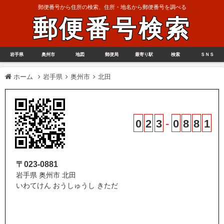
郵便番号から住所の検索、住所・地名から郵便番号を調べる
郵便番号検索
岩手県
奥州市
地図
郵便局
最寄り駅
検索
ＳＮＳ
ホーム
岩手県
奥州市
北田
0
2
3
-
0
8
8
1
〒023-0881
岩手県 奥州市 北田
いわてけん おうしゅうし きただ