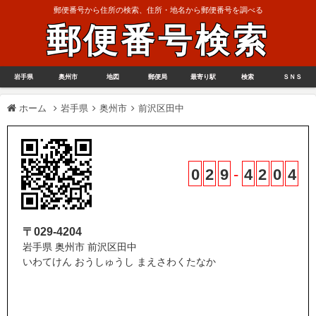
郵便番号から住所の検索、住所・地名から郵便番号を調べる
郵便番号検索
岩手県
奥州市
地図
郵便局
最寄り駅
検索
ＳＮＳ
ホーム
岩手県
奥州市
前沢区田中
0
2
9
-
4
2
0
4
〒029-4204
岩手県 奥州市 前沢区田中
いわてけん おうしゅうし まえさわくたなか