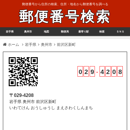
郵便番号から住所の検索、住所・地名から郵便番号を調べる
郵便番号検索
岩手県
奥州市
地図
郵便局
最寄り駅
検索
ＳＮＳ
ホーム
岩手県
奥州市
前沢区新町
0
2
9
-
4
2
0
8
〒029-4208
岩手県 奥州市 前沢区新町
いわてけん おうしゅうし まえさわくしんまち