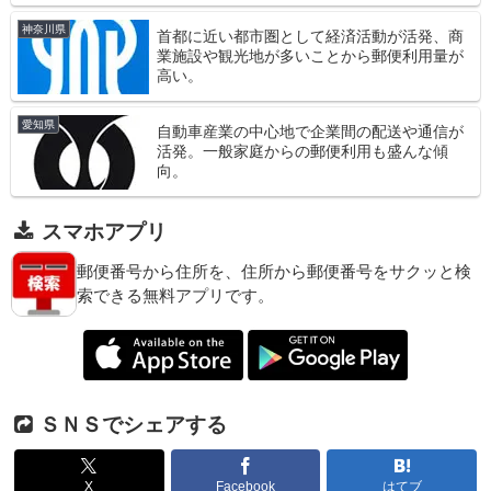
神奈川県
首都に近い都市圏として経済活動が活発、商
業施設や観光地が多いことから郵便利用量が
高い。
愛知県
自動車産業の中心地で企業間の配送や通信が
活発。一般家庭からの郵便利用も盛んな傾
向。
スマホアプリ
郵便番号から住所を、住所から郵便番号をサクッと検
索できる無料アプリです。
ＳＮＳでシェアする
X
Facebook
はてブ