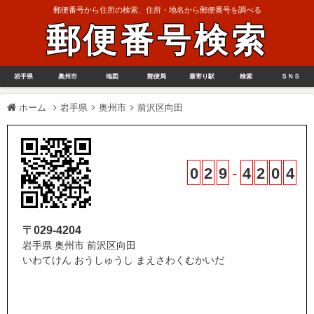
郵便番号から住所の検索、住所・地名から郵便番号を調べる
郵便番号検索
岩手県
奥州市
地図
郵便局
最寄り駅
検索
ＳＮＳ
ホーム
岩手県
奥州市
前沢区向田
0
2
9
-
4
2
0
4
〒029-4204
岩手県 奥州市 前沢区向田
いわてけん おうしゅうし まえさわくむかいだ