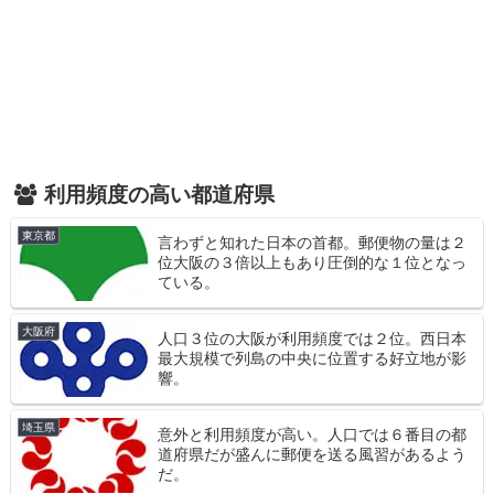
利用頻度の高い都道府県
東京都
言わずと知れた日本の首都。郵便物の量は２
位大阪の３倍以上もあり圧倒的な１位となっ
ている。
大阪府
人口３位の大阪が利用頻度では２位。西日本
最大規模で列島の中央に位置する好立地が影
響。
埼玉県
意外と利用頻度が高い。人口では６番目の都
道府県だが盛んに郵便を送る風習があるよう
だ。