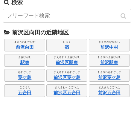
検索
前沢区向田の近隣地区
まえさわむかいだ
しゅく
まえさわなかむら
前沢向田
宿
前沢中村
えきひがし
まえさわくえきひがし
まえさわえきひがし
駅東
前沢区駅東
前沢駅東
あわがしま
まえさわくあわがしま
まえさわあわがしま
粟ケ島
前沢区粟ケ島
前沢粟ケ島
ごごうた
まえさわくごごうた
まえさわごごうた
五合田
前沢区五合田
前沢五合田