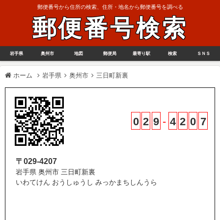
郵便番号から住所の検索、住所・地名から郵便番号を調べる
郵便番号検索
岩手県
奥州市
地図
郵便局
最寄り駅
検索
ＳＮＳ
ホーム
岩手県
奥州市
三日町新裏
0
2
9
-
4
2
0
7
〒029-4207
岩手県 奥州市 三日町新裏
いわてけん おうしゅうし みっかまちしんうら