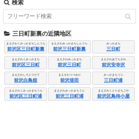
検索
三日町新裏の近隣地区
まえさわくみっかまちしんうら
まえさわみっかまちしんうら
みっかまち
前沢区三日町新裏
前沢三日町新裏
三日町
まえさわくみっかまち
まえさわみっかまち
まえさわあてらさわ
前沢区三日町
前沢三日町
前沢安寺沢
まえさわしろとりだて
まえさわつつみだ
みっかまちうら
前沢白鳥舘
前沢堤田
三日町浦
まえさわくみっかまちうら
まえさわみっかまちうら
まえさわくとりまちごや
前沢区三日町浦
前沢三日町浦
前沢区鳥待小屋