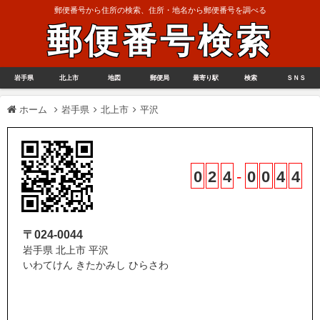
郵便番号から住所の検索、住所・地名から郵便番号を調べる
郵便番号検索
岩手県
北上市
地図
郵便局
最寄り駅
検索
ＳＮＳ
ホーム
岩手県
北上市
平沢
0
2
4
-
0
0
4
4
〒024-0044
岩手県 北上市 平沢
いわてけん きたかみし ひらさわ