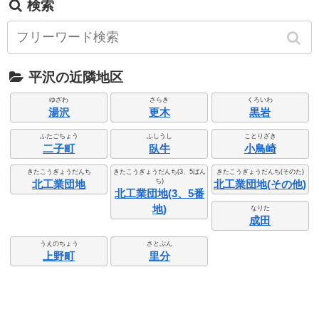
検索
平沢の近隣地区
ゆざわ
さらき
くろいわ
湯沢
更木
黒岩
ふたごちょう
ふしうし
ことりざき
二子町
臥牛
小鳥崎
きたこうぎょうだんち
きたこうぎょうだんち(3、5ばん
きたこうぎょうだんち(そのた)
ち)
北工業団地
北工業団地(その他)
北工業団地(3、5番
地)
なりた
成田
うえのちょう
さとぶん
上野町
里分