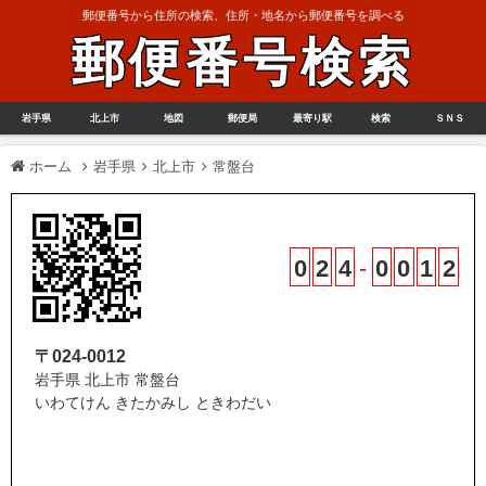
郵便番号から住所の検索、住所・地名から郵便番号を調べる
郵便番号検索
岩手県
北上市
地図
郵便局
最寄り駅
検索
ＳＮＳ
ホーム
岩手県
北上市
常盤台
0
2
4
-
0
0
1
2
〒024-0012
岩手県 北上市 常盤台
いわてけん きたかみし ときわだい