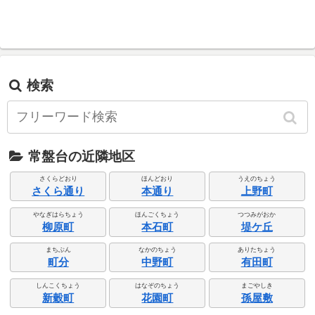
検索
常盤台の近隣地区
さくらどおり
ほんどおり
うえのちょう
さくら通り
本通り
上野町
やなぎはらちょう
ほんごくちょう
つつみがおか
柳原町
本石町
堤ケ丘
まちぶん
なかのちょう
ありたちょう
町分
中野町
有田町
しんこくちょう
はなぞのちょう
まごやしき
新穀町
花園町
孫屋敷