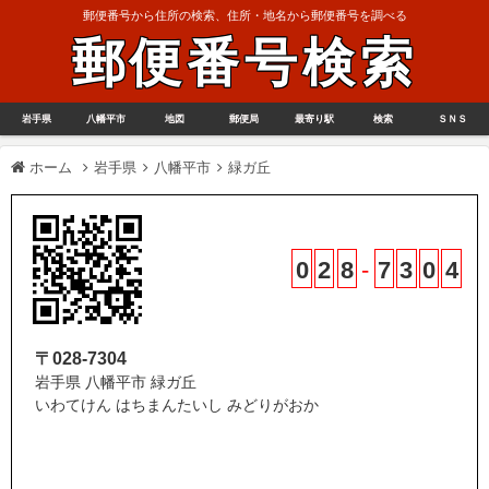
郵便番号から住所の検索、住所・地名から郵便番号を調べる
郵便番号検索
岩手県
八幡平市
地図
郵便局
最寄り駅
検索
ＳＮＳ
ホーム
岩手県
八幡平市
緑ガ丘
0
2
8
-
7
3
0
4
〒028-7304
岩手県 八幡平市 緑ガ丘
いわてけん はちまんたいし みどりがおか