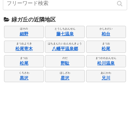
緑ガ丘の近隣地区
ほその
とうしちおんせん
かしわだい
細野
藤七温泉
柏台
まつおよりき
はちまんたいおんせんきょう
まつお
松尾寄木
八幡平温泉郷
松尾
まつお
のだ
まつかわおんせん
松尾
野駄
松川温泉
くろさわ
ほしざわ
あにかわ
黒沢
星沢
兄川