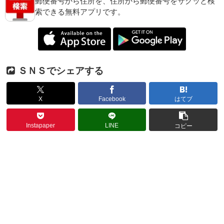
郵便番号から住所を、住所から郵便番号をサクッと検
索できる無料アプリです。
ＳＮＳでシェアする
X
Facebook
はてブ
Instapaper
LINE
コピー