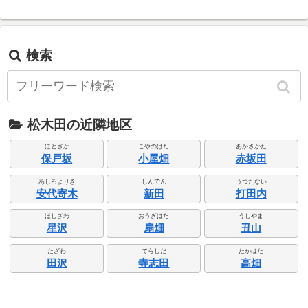
検索
松木田の近隣地区
ほとざか
こやのはた
あかさかた
保戸坂
小屋畑
赤坂田
あしろよりき
しんでん
うつたない
安代寄木
新田
打田内
ほしざわ
おうぎはた
うしやま
星沢
扇畑
丑山
たざわ
てらしだ
たかはた
田沢
寺志田
高畑