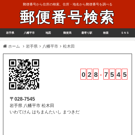
郵便番号から住所の検索、住所・地名から郵便番号を調べる
郵便番号検索
岩手県
八幡平市
地図
郵便局
最寄り駅
検索
ＳＮＳ
ホーム
岩手県
八幡平市
松木田
0
2
8
-
7
5
4
5
〒028-7545
岩手県 八幡平市 松木田
いわてけん はちまんたいし まつきだ