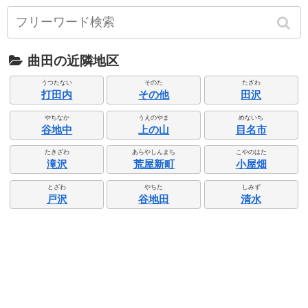
曲田の近隣地区
うつたない
そのた
たざわ
打田内
その他
田沢
やちなか
うえのやま
めないち
谷地中
上の山
目名市
たきざわ
あらやしんまち
こやのはた
滝沢
荒屋新町
小屋畑
とざわ
やちた
しみず
戸沢
谷地田
清水