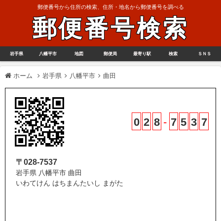
郵便番号から住所の検索、住所・地名から郵便番号を調べる
郵便番号検索
岩手県
八幡平市
地図
郵便局
最寄り駅
検索
ＳＮＳ
ホーム
岩手県
八幡平市
曲田
0
2
8
-
7
5
3
7
〒028-7537
岩手県 八幡平市 曲田
いわてけん はちまんたいし まがた