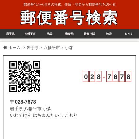
郵便番号から住所の検索、住所・地名から郵便番号を調べる
郵便番号検索
岩手県
八幡平市
地図
郵便局
最寄り駅
検索
ＳＮＳ
ホーム
岩手県
八幡平市
小森
0
2
8
-
7
6
7
8
〒028-7678
岩手県 八幡平市 小森
いわてけん はちまんたいし こもり