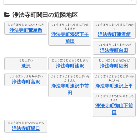
浄法寺町関田の近隣地区
じょうぼうじまちあらやしき
じょうぼうじまちうるしざわし
じょうぼうじまちうるしざわた
もまえた
て
浄法寺町荒屋敷
浄法寺町漆沢下モ
浄法寺町漆沢舘
前田
じょうぼうじまちむかいだ
浄法寺町向田
うるしざわ
じょうぼうじまちうるしざわ
じょうぼうじまちほそだ
漆沢
浄法寺町漆沢
浄法寺町細田
じょうぼうじまちみやざわ
じょうぼうじまちうるしざわな
じょうぼうじまちうるしざわか
かまえた
みたいら
浄法寺町宮沢
浄法寺町漆沢中前
浄法寺町漆沢上平
田
じょうぼうじまちおんやましも
まえた
浄法寺町御山下前
田
じょうぼうじまちつつみぐち
浄法寺町堤口