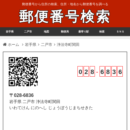
郵便番号から住所の検索、住所・地名から郵便番号を調べる
郵便番号検索
岩手県
二戸市
地図
郵便局
最寄り駅
検索
ＳＮＳ
ホーム
岩手県
二戸市
浄法寺町関田
0
2
8
-
6
8
3
6
〒028-6836
岩手県 二戸市 浄法寺町関田
いわてけん にのへし じょうぼうじまちせきた