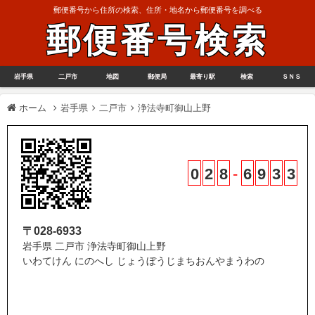
郵便番号から住所の検索、住所・地名から郵便番号を調べる
郵便番号検索
岩手県
二戸市
地図
郵便局
最寄り駅
検索
ＳＮＳ
ホーム
岩手県
二戸市
浄法寺町御山上野
0
2
8
-
6
9
3
3
〒028-6933
岩手県 二戸市 浄法寺町御山上野
いわてけん にのへし じょうぼうじまちおんやまうわの