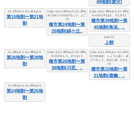
49地割(麦沢)
だい15ちわり-だい21ちわり
たねいちだい24ちわり-だい25ち
たねいちだい39ちわり-だい45ち
わり(みどりがおかちょう、よこ
わり(かどのはま、でんきち)
第15地割〜第21地
て)
種市第39地割〜第
割
種市第24地割〜第
45地割(角浜、..
25地割(緑ケ丘..
かみだて
上館
だい26ちわり-だい38ちわり
たねいちだい26ちわり-だい38ち
たねいちだい15ちわり-だい21ち
わり(かわしり、ひらない)
わり(かぬか、しょうじあい、み
第26地割〜第38地
どりちょう、おおくぼ、たかと
種市第26地割〜第
割
り)
38地割(川尻、..
種市第15地割〜第
21地割(鹿糠、..
だい24ちわり-だい25ちわり
第24地割〜第25地
割