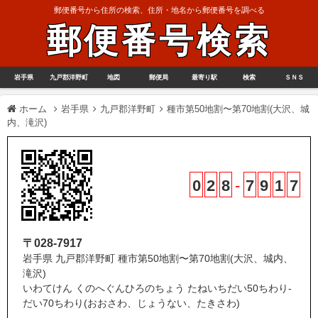
郵便番号から住所の検索、住所・地名から郵便番号を調べる
郵便番号検索
岩手県
九戸郡洋野町
地図
郵便局
最寄り駅
検索
ＳＮＳ
ホーム
岩手県
九戸郡洋野町
種市第50地割〜第70地割(大沢、城
内、滝沢)
0
2
8
-
7
9
1
7
〒028-7917
岩手県 九戸郡洋野町 種市第50地割〜第70地割(大沢、城内、
滝沢)
いわてけん くのへぐんひろのちょう たねいちだい50ちわり-
だい70ちわり(おおさわ、じょうない、たきさわ)