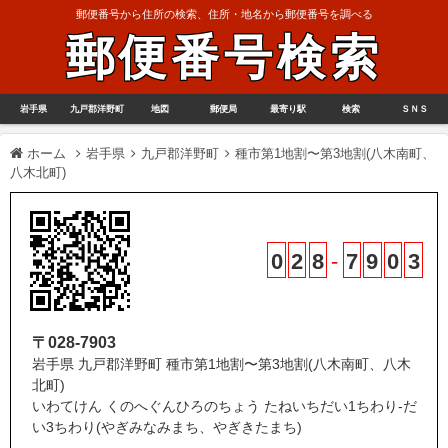
郵便番号から住所の検索、住所・地名から郵便番号を調べる
郵便番号検索
岩手県
九戸郡洋野町
地図
郵便局
最寄り駅
検索
ＳＮＳ
ホーム
岩手県
九戸郡洋野町
種市第1地割〜第3地割(八木南町、
八木北町)
0
2
8
-
7
9
0
3
〒028-7903
岩手県 九戸郡洋野町 種市第1地割〜第3地割(八木南町、八木
北町)
いわてけん くのへぐんひろのちょう たねいちだい1ちわり-だ
い3ちわり(やぎみなみまち、やぎきたまち)