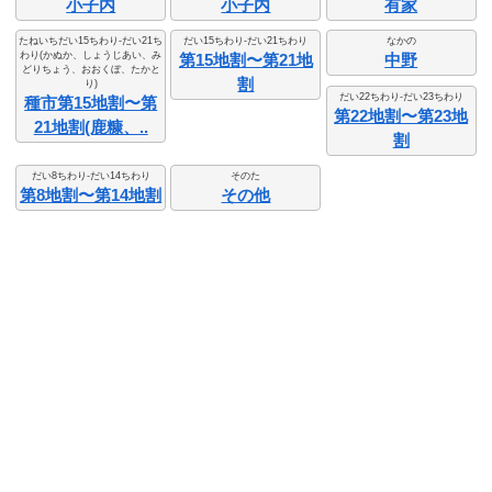
小子内
小子内
有家
たねいちだい15ちわり-だい21ち
だい15ちわり-だい21ちわり
なかの
わり(かぬか、しょうじあい、み
第15地割〜第21地
中野
どりちょう、おおくぼ、たかと
割
り)
だい22ちわり-だい23ちわり
種市第15地割〜第
第22地割〜第23地
21地割(鹿糠、..
割
だい8ちわり-だい14ちわり
そのた
第8地割〜第14地割
その他