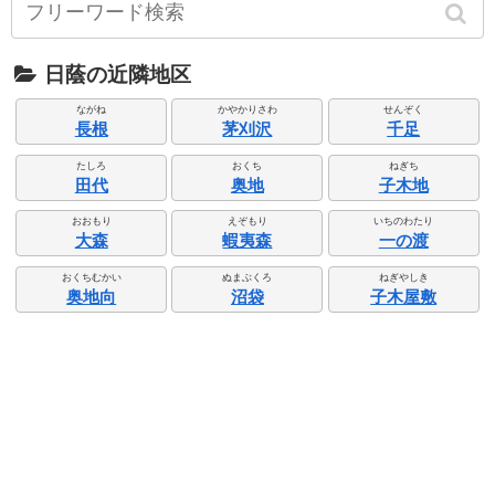
日蔭の近隣地区
ながね
かやかりさわ
せんぞく
長根
茅刈沢
千足
たしろ
おくち
ねぎち
田代
奥地
子木地
おおもり
えぞもり
いちのわたり
大森
蝦夷森
一の渡
おくちむかい
ぬまぶくろ
ねぎやしき
奥地向
沼袋
子木屋敷