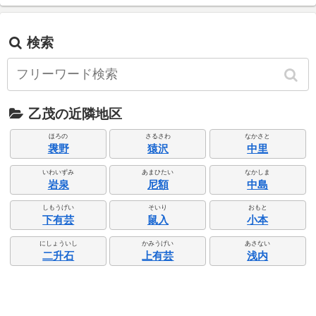
検索
乙茂の近隣地区
ほろの
さるさわ
なかさと
袰野
猿沢
中里
いわいずみ
あまひたい
なかしま
岩泉
尼額
中島
しもうげい
そいり
おもと
下有芸
鼠入
小本
にしょういし
かみうげい
あさない
二升石
上有芸
浅内