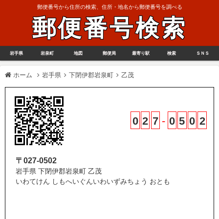
郵便番号から住所の検索、住所・地名から郵便番号を調べる
郵便番号検索
岩手県
岩泉町
地図
郵便局
最寄り駅
検索
ＳＮＳ
ホーム
岩手県
下閉伊郡岩泉町
乙茂
0
2
7
-
0
5
0
2
〒027-0502
岩手県 下閉伊郡岩泉町 乙茂
いわてけん しもへいぐんいわいずみちょう おとも