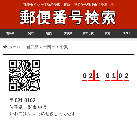
郵便番号から住所の検索、住所・地名から郵便番号を調べる
郵便番号検索
岩手県
一関市
地図
郵便局
最寄り駅
検索
ＳＮＳ
ホーム
岩手県
一関市
中沢
0
2
1
-
0
1
0
2
〒021-0102
岩手県 一関市 中沢
いわてけん いちのせきし なかざわ