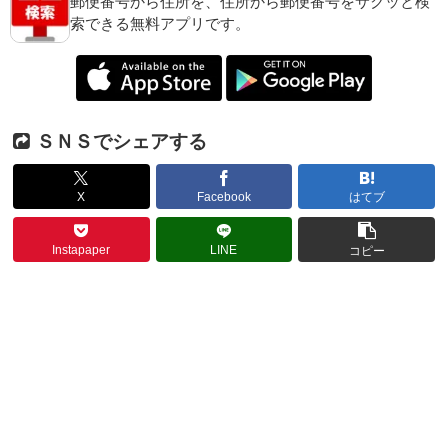
郵便番号から住所を、住所から郵便番号をサクッと検
索できる無料アプリです。
ＳＮＳでシェアする
X
Facebook
はてブ
Instapaper
LINE
コピー