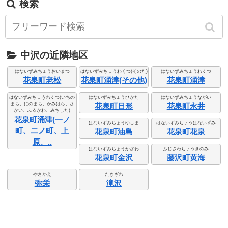
検索
中沢の近隣地区
はないずみちょうおいまつ
はないずみちょうわくつ(そのた)
はないずみちょうわくつ
花泉町老松
花泉町涌津(その他)
花泉町涌津
はないずみちょうわくつ(いちの
はないずみちょうひかた
はないずみちょうながい
まち、にのまち、かみはら、さ
花泉町日形
花泉町永井
かい、ふるかわ、みちした)
花泉町涌津(一ノ
はないずみちょうゆしま
はないずみちょうはないずみ
町、二ノ町、上
花泉町油島
花泉町花泉
原、..
はないずみちょうかざわ
ふじさわちょうきのみ
花泉町金沢
藤沢町黄海
やさかえ
たきざわ
弥栄
滝沢