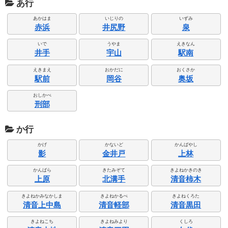
あ行
あかはま
いじりの
いずみ
赤浜
井尻野
泉
いで
うやま
えきなん
井手
宇山
駅南
えきまえ
おかだに
おくさか
駅前
岡谷
奥坂
おしかべ
刑部
か行
かげ
かないど
かんばやし
影
金井戸
上林
かんばら
きたみぞて
きよねかきのき
上原
北溝手
清音柿木
きよねかみなかしま
きよねかるべ
きよねくろた
清音上中島
清音軽部
清音黒田
きよねこち
きよねみより
くしろ