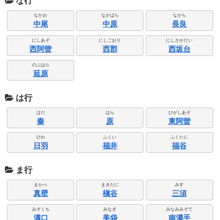
な行
なかお
なかばら
ながら
中尾
中原
長良
にしあぞ
にしごおり
にしさかだい
西阿曽
西郡
西坂台
のぶはら
延原
は行
はだ
はら
ひがしあぞ
秦
原
東阿曽
ひわ
ふくい
ふくたに
日羽
福井
福谷
ま行
まかべ
まきだに
みす
真壁
槇谷
三須
みぞくち
みなぎ
みなみみぞて
溝口
美袋
南溝手