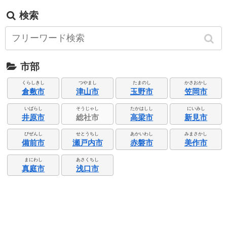
検索
市部
くらしきし
つやまし
たまのし
かさおかし
倉敷市
津山市
玉野市
笠岡市
いばらし
そうじゃし
たかはしし
にいみし
井原市
総社市
高梁市
新見市
びぜんし
せとうちし
あかいわし
みまさかし
備前市
瀬戸内市
赤磐市
美作市
まにわし
あさくちし
真庭市
浅口市