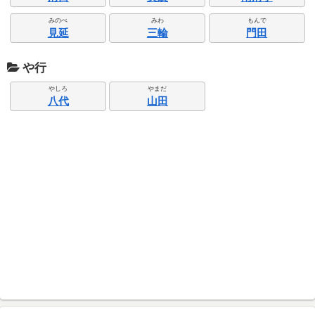
みのべ
みわ
もんで
見延
三輪
門田
や行
やしろ
やまだ
八代
山田