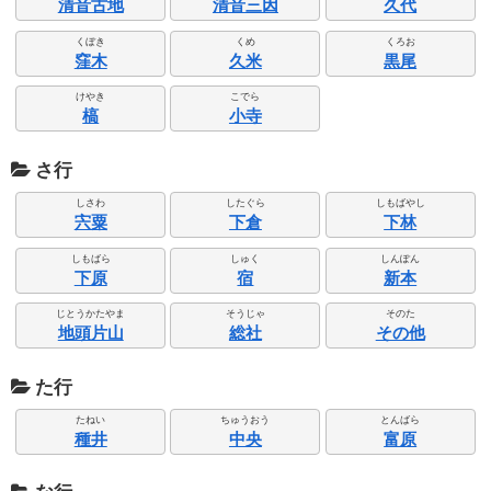
清音古地
清音三因
久代
くぼき
くめ
くろお
窪木
久米
黒尾
けやき
こでら
槁
小寺
さ行
しさわ
したぐら
しもばやし
宍粟
下倉
下林
しもばら
しゅく
しんぽん
下原
宿
新本
じとうかたやま
そうじゃ
そのた
地頭片山
総社
その他
た行
たねい
ちゅうおう
とんばら
種井
中央
富原