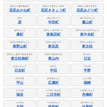
はなじりあかねまち
はなじりききょうまち
はなじりみどりまち
花尻あかね町
花尻ききょう町
花尻みどり町
はら
はんだちょう
ばんざんちょう
原
半田町
蕃山町
ばんちょう
ひがししまだちょう
ひがしちゅうおうちょう
番町
東島田町
東中央町
ひがしのやまちょう
ひがしはなじり
ひがしふるまつ
東野山町
東花尻
東古松
ひがしふるまつみなみまち
ひがしやまのうち
ひじかい
東古松南町
東山内
日近
ひよしちょう
ひらた
ひらの
日吉町
平田
平野
ひらやま
ひろせちょう
ふくざき
平山
広瀬町
福崎
ふくたに
ふつかいちまち
ふなばしちょう
福谷
二日市町
舟橋町
へいだん
へいわちょう
ほうかいいん
兵団
平和町
法界院