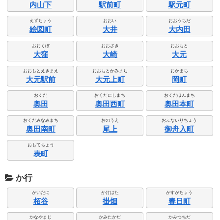
内山下
駅前町
駅元町
えずちょう
おおい
おおうちだ
絵図町
大井
大内田
おおくぼ
おおざき
おおもと
大窪
大崎
大元
おおもとえきまえ
おおもとかみまち
おかまち
大元駅前
大元上町
岡町
おくだ
おくだにしまち
おくだほんまち
奥田
奥田西町
奥田本町
おくだみなみまち
おのうえ
おふないりちょう
奥田南町
尾上
御舟入町
おもてちょう
表町
か行
かいだに
かけはた
かすがちょう
栢谷
掛畑
春日町
かなやまじ
かみたかだ
かみつちだ