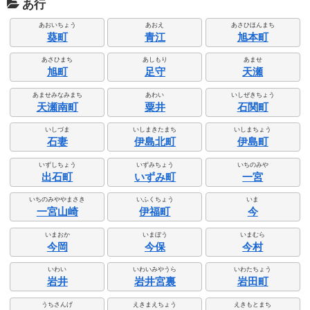
あ行
あおいちょう
あおえ
あさひほんまち
葵町
青江
旭本町
あさひまち
あしもり
あませ
旭町
足守
天瀬
あませみなみまち
あわい
いしぜきちょう
天瀬南町
粟井
石関町
いしづま
いしまきたまち
いしまちょう
石妻
伊島北町
伊島町
いずしちょう
いずみちょう
いちのみや
出石町
いずみ町
一宮
いちのみややまさき
いふくちょう
いま
一宮山崎
伊福町
今
いまおか
いまぼう
いまむら
今岡
今保
今村
いわい
いわいみやうら
いわたちょう
岩井
岩井宮裏
岩田町
うちさんげ
えきまえちょう
えきもとまち