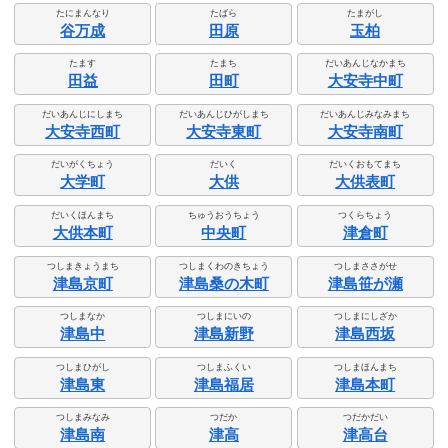
たにまんなり
たばら
たまがし
谷万成
田原
玉柏
たます
たまち
だいあんじなかまち
田益
田町
大安寺中町
だいあんじにしまち
だいあんじひがしまち
だいあんじみなみまち
大安寺西町
大安寺東町
大安寺南町
だいがくちょう
だいく
だいくおもてまち
大学町
大供
大供表町
だいくほんまち
ちゅうおうちょう
つくらちょう
大供本町
中央町
津倉町
つしまきょうまち
つしまくわのきちょう
つしまささがせ
津島京町
津島桑の木町
津島笹が瀬
つしまなか
つしまにいの
つしまにしざか
津島中
津島新野
津島西坂
つしまひがし
つしまふくい
つしまほんまち
津島東
津島福居
津島本町
つしまみなみ
つだか
つだかだい
津島南
津高
津高台