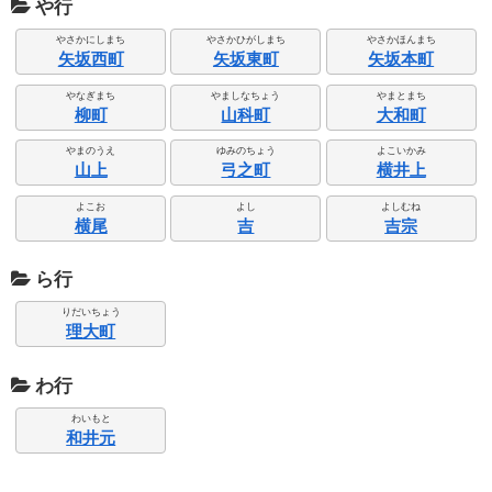
や行
やさかにしまち
やさかひがしまち
やさかほんまち
矢坂西町
矢坂東町
矢坂本町
やなぎまち
やましなちょう
やまとまち
柳町
山科町
大和町
やまのうえ
ゆみのちょう
よこいかみ
山上
弓之町
横井上
よこお
よし
よしむね
横尾
吉
吉宗
ら行
りだいちょう
理大町
わ行
わいもと
和井元