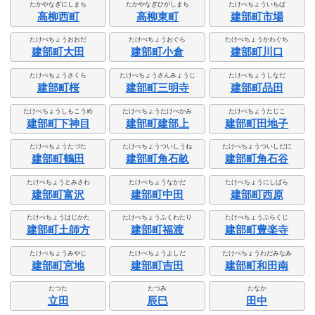
たかやなぎにしまち
たかやなぎひがしまち
たけべちょういちば
高柳西町
高柳東町
建部町市場
たけべちょうおおだ
たけべちょうおぐら
たけべちょうかわぐち
建部町大田
建部町小倉
建部町川口
たけべちょうさくら
たけべちょうさんみょうじ
たけべちょうしなだ
建部町桜
建部町三明寺
建部町品田
たけべちょうしもこうめ
たけべちょうたけべかみ
たけべちょうたじこ
建部町下神目
建部町建部上
建部町田地子
たけべちょうたづた
たけべちょうついしうね
たけべちょうついしだに
建部町鶴田
建部町角石畝
建部町角石谷
たけべちょうとみさわ
たけべちょうなかだ
たけべちょうにしばら
建部町富沢
建部町中田
建部町西原
たけべちょうはじかた
たけべちょうふくわたり
たけべちょうぶらくじ
建部町土師方
建部町福渡
建部町豊楽寺
たけべちょうみやじ
たけべちょうよしだ
たけべちょうわだみなみ
建部町宮地
建部町吉田
建部町和田南
たつた
たつみ
たなか
立田
辰巳
田中