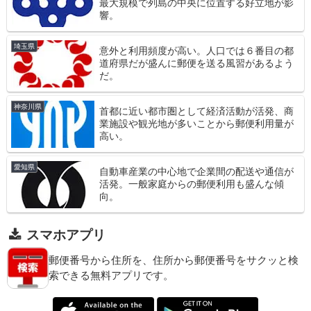
最大規模で列島の中央に位置する好立地が影
響。
埼玉県
意外と利用頻度が高い。人口では６番目の都
道府県だが盛んに郵便を送る風習があるよう
だ。
神奈川県
首都に近い都市圏として経済活動が活発、商
業施設や観光地が多いことから郵便利用量が
高い。
愛知県
自動車産業の中心地で企業間の配送や通信が
活発。一般家庭からの郵便利用も盛んな傾
向。
スマホアプリ
郵便番号から住所を、住所から郵便番号をサクッと検
索できる無料アプリです。