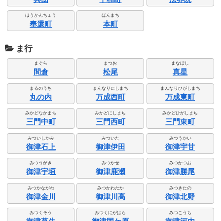
ほうかんちょう
ほんまち
奉還町
本町
ま行
まぐら
まつお
まなぼし
間倉
松尾
真星
まるのうち
まんなりにしまち
まんなりひがしまち
丸の内
万成西町
万成東町
みかどなかまち
みかどにしまち
みかどひがしまち
三門中町
三門西町
三門東町
みついしかみ
みついた
みつうかい
御津石上
御津伊田
御津宇甘
みつうがき
みつかせ
みつかつお
御津宇垣
御津鹿瀬
御津勝尾
みつかながわ
みつかわたか
みつきたの
御津金川
御津川高
御津北野
みつくそう
みつくにがはら
みつこうち