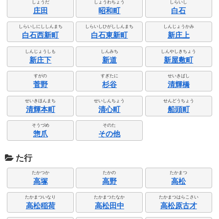
しょうだ
しょうわちょう
しらいし
庄田
昭和町
白石
しらいしにししんまち
しらいしひがししんまち
しんじょうかみ
白石西新町
白石東新町
新庄上
しんじょうしも
しんみち
しんやしきちょう
新庄下
新道
新屋敷町
すがの
すぎたに
せいきばし
菅野
杉谷
清輝橋
せいきほんまち
せいしんちょう
せんどうちょう
清輝本町
清心町
船頭町
そうづめ
そのた
惣爪
その他
た行
たかつか
たかの
たかまつ
高塚
高野
高松
たかまついなり
たかまつたなか
たかまつはらこさい
高松稲荷
高松田中
高松原古才