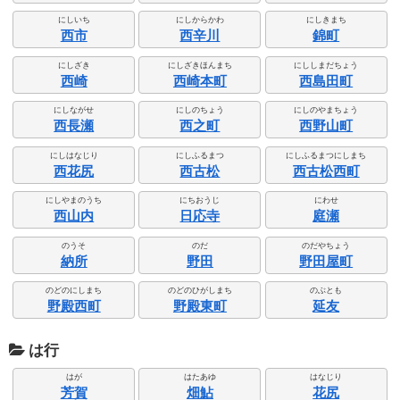
にしいち
にしからかわ
にしきまち
西市
西辛川
錦町
にしざき
にしざきほんまち
にししまだちょう
西崎
西崎本町
西島田町
にしながせ
にしのちょう
にしのやまちょう
西長瀬
西之町
西野山町
にしはなじり
にしふるまつ
にしふるまつにしまち
西花尻
西古松
西古松西町
にしやまのうち
にちおうじ
にわせ
西山内
日応寺
庭瀬
のうそ
のだ
のだやちょう
納所
野田
野田屋町
のどのにしまち
のどのひがしまち
のぶとも
野殿西町
野殿東町
延友
は行
はが
はたあゆ
はなじり
芳賀
畑鮎
花尻