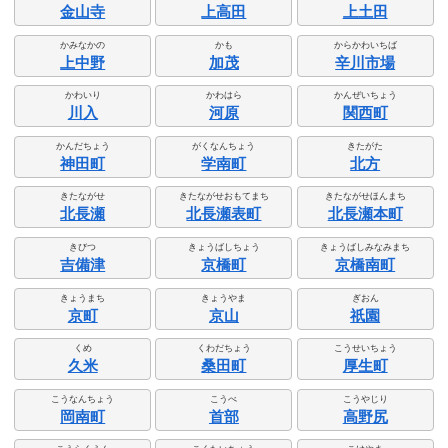
金山寺
上高田
上土田
かみなかの
かも
からかわいちば
上中野
加茂
辛川市場
かわいり
かわはら
かんぜいちょう
川入
河原
関西町
かんだちょう
がくなんちょう
きたがた
神田町
学南町
北方
きたながせ
きたながせおもてまち
きたながせほんまち
北長瀬
北長瀬表町
北長瀬本町
きびつ
きょうばしちょう
きょうばしみなみまち
吉備津
京橋町
京橋南町
きょうまち
きょうやま
ぎおん
京町
京山
祇園
くめ
くわだちょう
こうせいちょう
久米
桑田町
厚生町
こうなんちょう
こうべ
こうやじり
岡南町
首部
高野尻