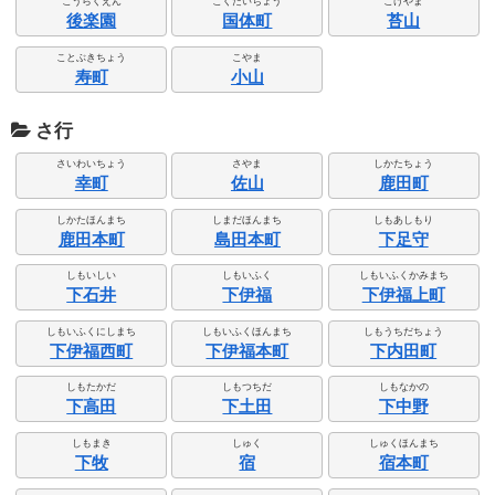
こうらくえん
こくたいちょう
こけやま
後楽園
国体町
苔山
ことぶきちょう
こやま
寿町
小山
さ行
さいわいちょう
さやま
しかたちょう
幸町
佐山
鹿田町
しかたほんまち
しまだほんまち
しもあしもり
鹿田本町
島田本町
下足守
しもいしい
しもいふく
しもいふくかみまち
下石井
下伊福
下伊福上町
しもいふくにしまち
しもいふくほんまち
しもうちだちょう
下伊福西町
下伊福本町
下内田町
しもたかだ
しもつちだ
しもなかの
下高田
下土田
下中野
しもまき
しゅく
しゅくほんまち
下牧
宿
宿本町