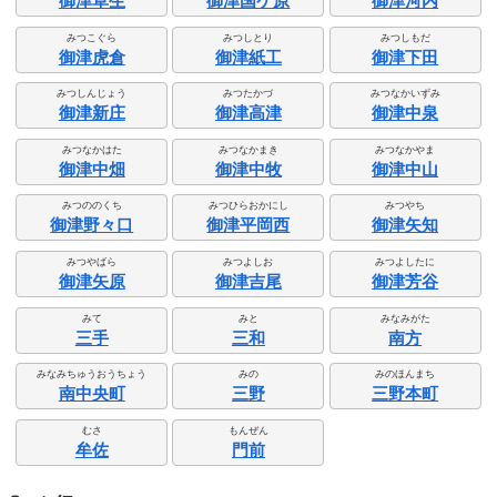
御津草生
御津国ケ原
御津河内
みつこぐら
みつしとり
みつしもだ
御津虎倉
御津紙工
御津下田
みつしんじょう
みつたかづ
みつなかいずみ
御津新庄
御津高津
御津中泉
みつなかはた
みつなかまき
みつなかやま
御津中畑
御津中牧
御津中山
みつののくち
みつひらおかにし
みつやち
御津野々口
御津平岡西
御津矢知
みつやばら
みつよしお
みつよしたに
御津矢原
御津吉尾
御津芳谷
みて
みと
みなみがた
三手
三和
南方
みなみちゅうおうちょう
みの
みのほんまち
南中央町
三野
三野本町
むさ
もんぜん
牟佐
門前