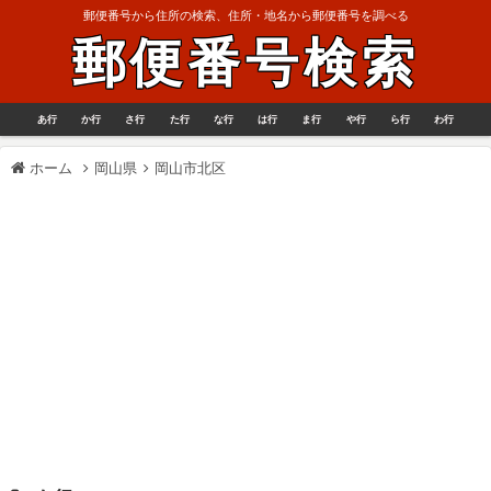
郵便番号から住所の検索、住所・地名から郵便番号を調べる
郵便番号検索
あ行
か行
さ行
た行
な行
は行
ま行
や行
ら行
わ行
ホーム
岡山県
岡山市北区