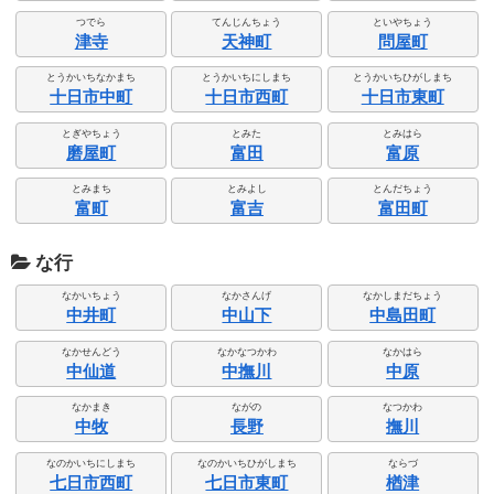
つでら
てんじんちょう
といやちょう
津寺
天神町
問屋町
とうかいちなかまち
とうかいちにしまち
とうかいちひがしまち
十日市中町
十日市西町
十日市東町
とぎやちょう
とみた
とみはら
磨屋町
富田
富原
とみまち
とみよし
とんだちょう
富町
富吉
富田町
な行
なかいちょう
なかさんげ
なかしまだちょう
中井町
中山下
中島田町
なかせんどう
なかなつかわ
なかはら
中仙道
中撫川
中原
なかまき
ながの
なつかわ
中牧
長野
撫川
なのかいちにしまち
なのかいちひがしまち
ならづ
七日市西町
七日市東町
楢津