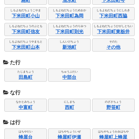
島町
清水町
下米田町今
しもよねだちょうこやま
しもよねだちょうためおか
しもよねだちょうにしわき
下米田町小山
下米田町為岡
下米田町西脇
しもよねだちょうのぶとも
しもよねだちょうのりみつ
しもよねだちょうひがしとちい
下米田町信友
下米田町則光
下米田町東栃井
しもよねだちょうやまもと
しんいけちょう
そのた
下米田町山本
新池町
その他
た行
たじまちょう
ちゅうぶだい
田島町
中部台
な行
なかとみちょう
にしまち
のざさちょう
中富町
西町
野笹町
は行
はちやだい
はちやちょういぜ
はちやちょうかみはちや
蜂屋台
蜂屋町伊瀬
蜂屋町上蜂屋