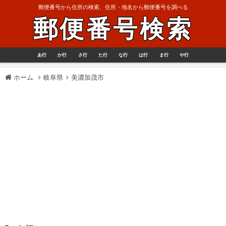
郵便番号から住所の検索、住所・地名から郵便番号を調べる
郵便番号検索
あ行
か行
さ行
た行
な行
は行
ま行
や行
ホーム
岐阜県
美濃加茂市