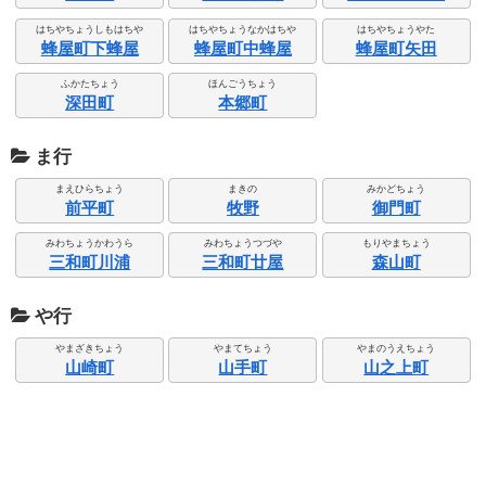
はちやちょうしもはちや
はちやちょうなかはちや
はちやちょうやた
蜂屋町下蜂屋
蜂屋町中蜂屋
蜂屋町矢田
ふかたちょう
ほんごうちょう
深田町
本郷町
ま行
まえひらちょう
まきの
みかどちょう
前平町
牧野
御門町
みわちょうかわうら
みわちょうつづや
もりやまちょう
三和町川浦
三和町廿屋
森山町
や行
やまざきちょう
やまてちょう
やまのうえちょう
山崎町
山手町
山之上町