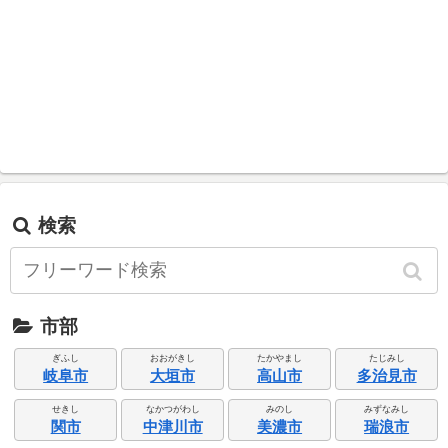
検索
市部
ぎふし
おおがきし
たかやまし
たじみし
岐阜市
大垣市
高山市
多治見市
せきし
なかつがわし
みのし
みずなみし
関市
中津川市
美濃市
瑞浪市