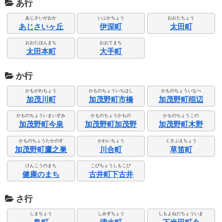
あ行
あじさいがおか
いぶかちょう
おおたちょう
あじさいヶ丘
伊深町
太田町
おおたほんまち
おおてまち
太田本町
大手町
か行
かもがわちょう
かものちょういちはし
かものちょういなべ
加茂川町
加茂野町市橋
加茂野町稲辺
かものちょういまいずみ
かものちょうかもの
かものちょうこの
加茂野町今泉
加茂野町加茂野
加茂野町木野
かものちょうたかのす
かわいちょう
くさぶえちょう
加茂野町鷹之巣
川合町
草笛町
けんこうのまち
こびちょうしもこび
健康のまち
古井町下古井
さ行
しまちょう
しみずちょう
しもよねだちょういま