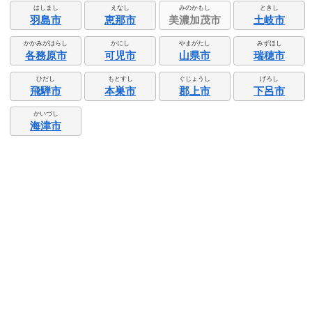
はしまし
えなし
みのかもし
ときし
羽島市
恵那市
美濃加茂市
土岐市
かかみがはらし
かにし
やまがたし
みずほし
各務原市
可児市
山県市
瑞穂市
ひだし
もとすし
ぐじょうし
げろし
飛騨市
本巣市
郡上市
下呂市
かいづし
海津市