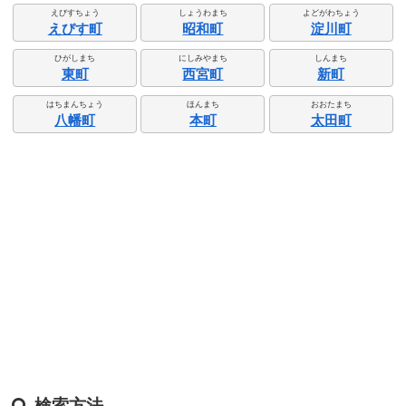
えびすちょう
しょうわまち
よどがわちょう
えびす町
昭和町
淀川町
ひがしまち
にしみやまち
しんまち
東町
西宮町
新町
はちまんちょう
ほんまち
おおたまち
八幡町
本町
太田町
検索方法