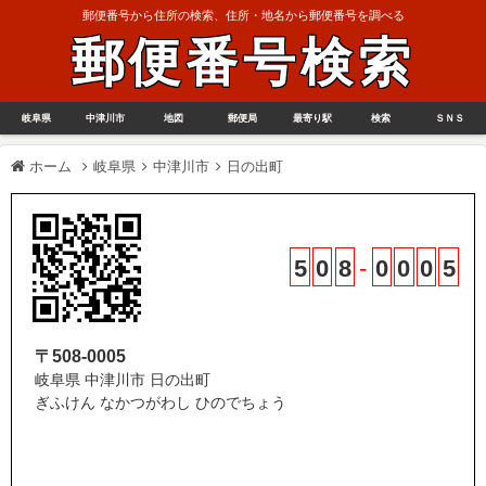
郵便番号から住所の検索、住所・地名から郵便番号を調べる
郵便番号検索
岐阜県
中津川市
地図
郵便局
最寄り駅
検索
ＳＮＳ
ホーム
岐阜県
中津川市
日の出町
5
0
8
-
0
0
0
5
〒508-0005
岐阜県 中津川市 日の出町
ぎふけん なかつがわし ひのでちょう