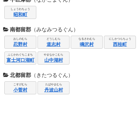
しょうわちょう
昭和町
南都留郡
（みなみつるぐん）
おしのむら
どうしむら
なるさわむら
にしかつらちょう
忍野村
道志村
鳴沢村
西桂町
ふじかわぐちこまち
やまなかこむら
富士河口湖町
山中湖村
北都留郡
（きたつるぐん）
こすげむら
たばやまむら
小菅村
丹波山村