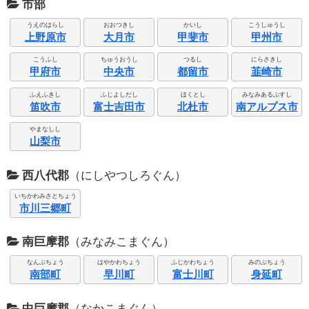
市部
うえのはらし
おおつきし
かいし
こうしゅうし
上野原市
大月市
甲斐市
甲州市
こうふし
ちゅうおうし
つるし
にらさきし
甲府市
中央市
都留市
韮崎市
ふえふきし
ふじよしだし
ほくとし
みなみあるぷすし
笛吹市
富士吉田市
北杜市
南アルプス市
やまなしし
山梨市
西八代郡
（にしやつしろぐん）
いちかわみさとちょう
市川三郷町
南巨摩郡
（みなみこまぐん）
なんぶちょう
はやかわちょう
ふじかわちょう
みのぶちょう
南部町
早川町
富士川町
身延町
中巨摩郡
（なかこまぐん）