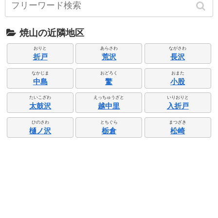
焼山の近隣地区
おりと
あらさわ
ながさわ
折戸
荒沢
長沢
なかじま
おどろく
おまた
中島
驚
小股
たいこざわ
えっちゅうざと
いりおりと
太鼓沢
越中里
入折戸
ひのさわ
とちぐら
まつざき
樋ノ沢
栃倉
松崎