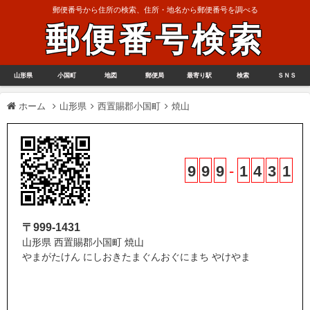
郵便番号から住所の検索、住所・地名から郵便番号を調べる
郵便番号検索
山形県
小国町
地図
郵便局
最寄り駅
検索
ＳＮＳ
ホーム
山形県
西置賜郡小国町
焼山
9
9
9
-
1
4
3
1
〒999-1431
山形県 西置賜郡小国町 焼山
やまがたけん にしおきたまぐんおぐにまち やけやま