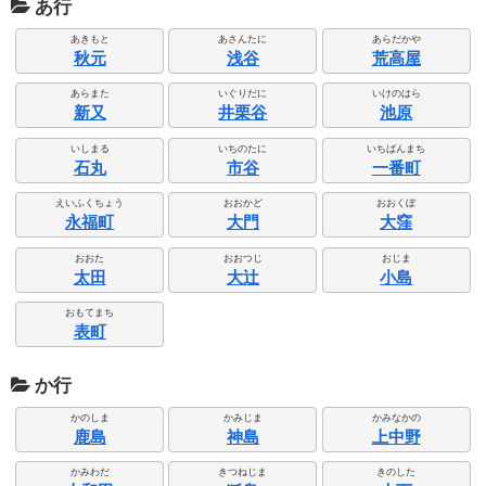
あ行
あきもと
あさんたに
あらだかや
秋元
浅谷
荒高屋
あらまた
いぐりだに
いけのはら
新又
井栗谷
池原
いしまる
いちのたに
いちばんまち
石丸
市谷
一番町
えいふくちょう
おおかど
おおくぼ
永福町
大門
大窪
おおた
おおつじ
おじま
太田
大辻
小島
おもてまち
表町
か行
かのしま
かみじま
かみなかの
鹿島
神島
上中野
かみわだ
きつねじま
きのした