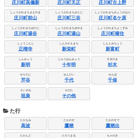
庄川町高儀新
庄川町天正
庄川町古上野
しょうがわまちまえやま
しょうがわまちみたに
しょうがわまちみょうがはら
庄川町前山
庄川町三谷
庄川町名ケ原
しょうがわまちゆだに
しょうがわまちゆやま
しょうがわまちよこずみ
庄川町湯谷
庄川町湯山
庄川町横住
しょうごんじ
しんさかえまち
しんとみちょう
正権寺
新栄町
新富町
しんみょう
じゅうねんみょう
すぎのき
新明
十年明
杉木
せりだに
せんだい
せんぼ
芹谷
千代
千保
そいずみ
そのた
祖泉
その他
た行
たかなみ
たかのす
たかのすで
高波
鷹栖
鷹栖出
たかんど
たろうまる
ちゃのき