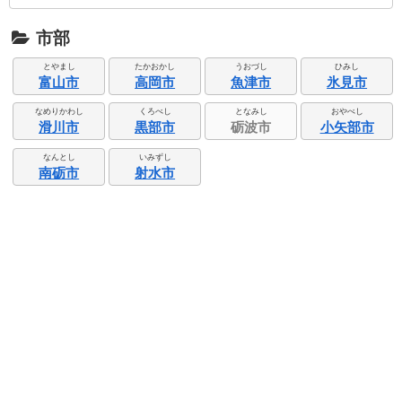
市部
とやまし
たかおかし
うおづし
ひみし
富山市
高岡市
魚津市
氷見市
なめりかわし
くろべし
となみし
おやべし
滑川市
黒部市
砺波市
小矢部市
なんとし
いみずし
南砺市
射水市