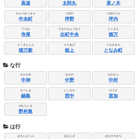
高道
太郎丸
茶ノ木
ちゅうおうまち
つぼの
つぼのうち
中央町
坪野
坪内
てらお
でまちちゅうおう
とくまん
寺尾
出町中央
徳万
とくまんしん
とちあげ
となみまち
徳万新
栃上
となみ町
な行
なかがみ
なかの
なかむら
中神
中野
中村
なべしま
にしなか
のうか
鍋島
西中
苗加
のむらじま
野村島
は行
はちじゅうぶ
はなじま
はなぞのまち