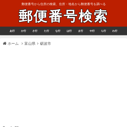
郵便番号から住所の検索、住所・地名から郵便番号を調べる
郵便番号検索
あ行
か行
さ行
た行
な行
は行
ま行
や行
ら行
わ行
ホーム
富山県
砺波市