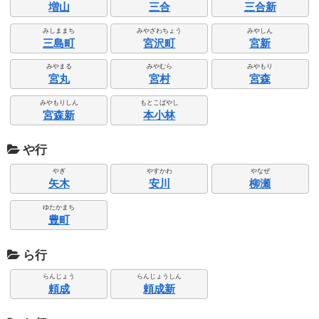
増山
三合
三合新
みしままち
みやざわちょう
みやしん
三島町
宮沢町
宮新
みやまる
みやむら
みやもり
宮丸
宮村
宮森
みやもりしん
もとこばやし
宮森新
本小林
や行
やぎ
やすかわ
やなぜ
矢木
安川
柳瀬
ゆたかまち
豊町
ら行
らんじょう
らんじょうしん
頼成
頼成新