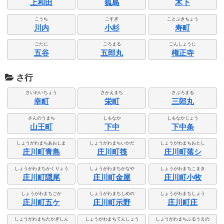
上和田
狐島
木下
こうち
こすぎ
ことぶきちょう
川内
小杉
寿町
ごたに
ごろまる
ごんしょうじ
五谷
五郎丸
権正寺
さ行
さいわいちょう
さかえまち
さぶろまる
幸町
栄町
三郎丸
さんのうまち
しもなか
しもなかじょう
山王町
下中
下中条
しょうがわまちあおしま
しょうがわまちいかだ
しょうがわまちおとし
庄川町青島
庄川町筏
庄川町落シ
しょうがわまちかくりょう
しょうがわまちかなや
しょうがわまちこまき
庄川町隠尾
庄川町金屋
庄川町小牧
しょうがわまちごか
しょうがわまちしめの
しょうがわまちしょう
庄川町五ケ
庄川町示野
庄川町庄
しょうがわまちたかぎしん
しょうがわまちてんしょう
しょうがわまちふるうえの