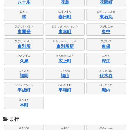
八十歩
花島
花園町
はやし
はるひまち
ひがしいしまる
林
春日町
東石丸
ひがしかいほつ
ひがしさいわいちょう
ひがしなか
東開発
東幸町
東中
ひがしべっしょ
ひがしべっしょしん
ひがしぼ
東別所
東別所新
東保
ひさいずみ
ひろかみちょう
ふかえ
久泉
広上町
深江
ふくおか
ふくやま
ふしきだに
福岡
福山
伏木谷
へいせいちょう
へいわまち
ほりのうち
平成町
平和町
堀内
ほんまち
本町
ま行
ますやま
みあい
みあいしん