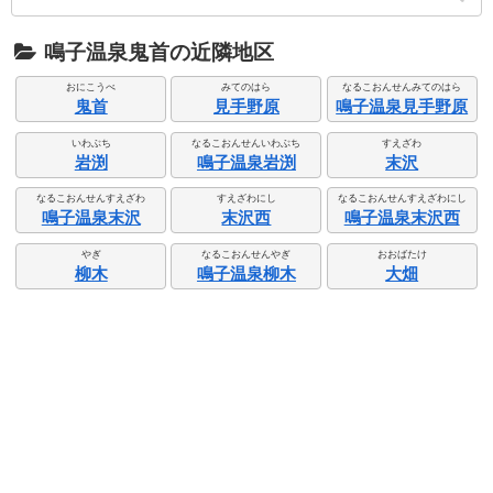
鳴子温泉鬼首の近隣地区
おにこうべ
みてのはら
なるこおんせんみてのはら
鬼首
見手野原
鳴子温泉見手野原
いわぶち
なるこおんせんいわぶち
すえざわ
岩渕
鳴子温泉岩渕
末沢
なるこおんせんすえざわ
すえざわにし
なるこおんせんすえざわにし
鳴子温泉末沢
末沢西
鳴子温泉末沢西
やぎ
なるこおんせんやぎ
おおばたけ
柳木
鳴子温泉柳木
大畑