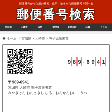
郵便番号から住所の検索、住所・地名から郵便番号を調べる
郵便番号検索
宮城県
大崎市
地図
郵便局
最寄り駅
検索
ＳＮＳ
ホーム
宮城県
大崎市
鳴子温泉鬼首
9
8
9
-
6
9
4
1
〒989-6941
宮城県 大崎市 鳴子温泉鬼首
みやぎけん おおさきし なるこおんせんおにこうべ