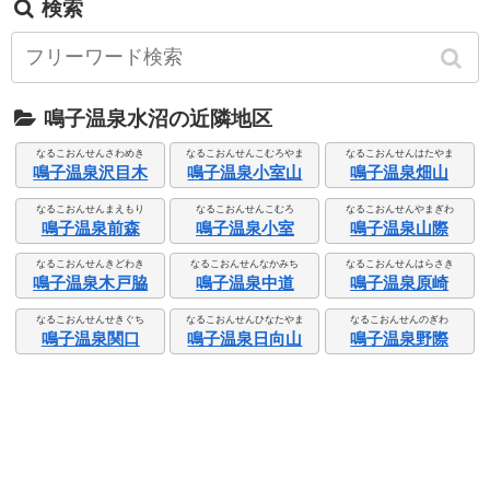
検索
鳴子温泉水沼の近隣地区
なるこおんせんさわめき
なるこおんせんこむろやま
なるこおんせんはたやま
鳴子温泉沢目木
鳴子温泉小室山
鳴子温泉畑山
なるこおんせんまえもり
なるこおんせんこむろ
なるこおんせんやまぎわ
鳴子温泉前森
鳴子温泉小室
鳴子温泉山際
なるこおんせんきどわき
なるこおんせんなかみち
なるこおんせんはらさき
鳴子温泉木戸脇
鳴子温泉中道
鳴子温泉原崎
なるこおんせんせきぐち
なるこおんせんひなたやま
なるこおんせんのぎわ
鳴子温泉関口
鳴子温泉日向山
鳴子温泉野際