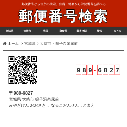
郵便番号から住所の検索、住所・地名から郵便番号を調べる
郵便番号検索
宮城県
大崎市
地図
郵便局
最寄り駅
検索
ＳＮＳ
ホーム
宮城県
大崎市
鳴子温泉尿前
9
8
9
-
6
8
2
7
〒989-6827
宮城県 大崎市 鳴子温泉尿前
みやぎけん おおさきし なるこおんせんしとまえ