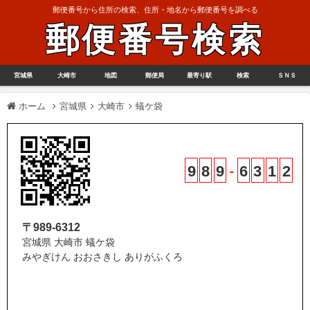
郵便番号から住所の検索、住所・地名から郵便番号を調べる
郵便番号検索
宮城県
大崎市
地図
郵便局
最寄り駅
検索
ＳＮＳ
ホーム
宮城県
大崎市
蟻ケ袋
9
8
9
-
6
3
1
2
〒989-6312
宮城県 大崎市 蟻ケ袋
みやぎけん おおさきし ありがふくろ