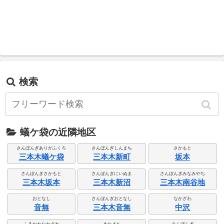
検索
蟻ケ袋の近隣地区
さんぼんぎありがふくろ
さんぼんぎしんまち
さかもと
三本木蟻ケ袋
三本木新町
坂本
さんぼんぎさかもと
さんぼんぎにいぬま
さんぼんぎみなみやち
三本木坂本
三本木新沼
三本木南谷地
おとなし
さんぼんぎおとなし
なかざわ
音無
三本木音無
中沢
ふるかわなかざわ
きたまち
さんぼんぎ