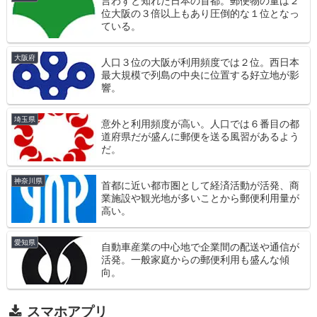
言わずと知れた日本の首都。郵便物の量は２
位大阪の３倍以上もあり圧倒的な１位となっ
ている。
大阪府
人口３位の大阪が利用頻度では２位。西日本
最大規模で列島の中央に位置する好立地が影
響。
埼玉県
意外と利用頻度が高い。人口では６番目の都
道府県だが盛んに郵便を送る風習があるよう
だ。
神奈川県
首都に近い都市圏として経済活動が活発、商
業施設や観光地が多いことから郵便利用量が
高い。
愛知県
自動車産業の中心地で企業間の配送や通信が
活発。一般家庭からの郵便利用も盛んな傾
向。
スマホアプリ