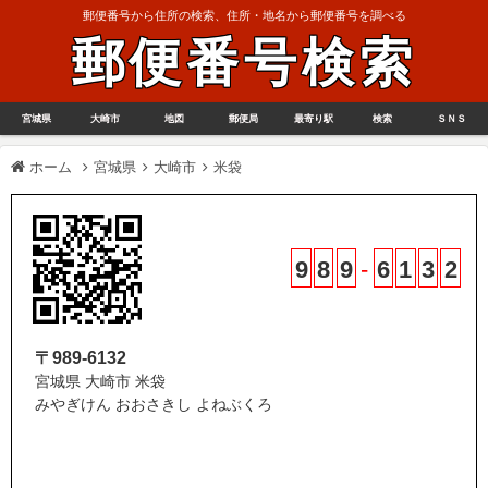
郵便番号から住所の検索、住所・地名から郵便番号を調べる
郵便番号検索
宮城県
大崎市
地図
郵便局
最寄り駅
検索
ＳＮＳ
ホーム
宮城県
大崎市
米袋
9
8
9
-
6
1
3
2
〒989-6132
宮城県 大崎市 米袋
みやぎけん おおさきし よねぶくろ