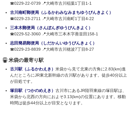
☎0229-22-0739 📍大崎市古川稲葉1丁目1-1
古川南町郵便局（ふるかわみなみまちゆうびんきよく）
☎0229-23-2711 📍大崎市古川南町1丁目4-22
三本木郵便局（さんぼんぎゆうびんきよく）
☎0229-52-3060 📍大崎市三本木字善並田158-1
志田簡易郵便局（しだかんいゆうびんきょく）
☎0229-23-8839 📍大崎市古川穂波7丁目8-27
米袋の最寄り駅
古川駅（ふるかわえき）
米袋から見て北東の方角に2.83(km)進
んだところにJR東北新幹線の古川駅があります。徒歩40分以上
が目処です。
塚目駅（つかのめえき）
古川市にあるJR陸羽東線の塚目駅は、
米袋から北西の方向におよそ3.13(km)の位置にあります。移動
時間は徒歩44分以上が目安となります。