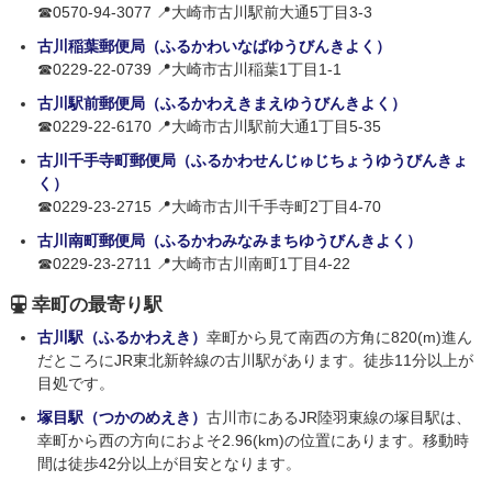
☎0570-94-3077 📍大崎市古川駅前大通5丁目3-3
古川稲葉郵便局（ふるかわいなばゆうびんきよく）
☎0229-22-0739 📍大崎市古川稲葉1丁目1-1
古川駅前郵便局（ふるかわえきまえゆうびんきよく）
☎0229-22-6170 📍大崎市古川駅前大通1丁目5-35
古川千手寺町郵便局（ふるかわせんじゅじちょうゆうびんきょ
く）
☎0229-23-2715 📍大崎市古川千手寺町2丁目4-70
古川南町郵便局（ふるかわみなみまちゆうびんきよく）
☎0229-23-2711 📍大崎市古川南町1丁目4-22
幸町の最寄り駅
古川駅（ふるかわえき）
幸町から見て南西の方角に820(m)進ん
だところにJR東北新幹線の古川駅があります。徒歩11分以上が
目処です。
塚目駅（つかのめえき）
古川市にあるJR陸羽東線の塚目駅は、
幸町から西の方向におよそ2.96(km)の位置にあります。移動時
間は徒歩42分以上が目安となります。