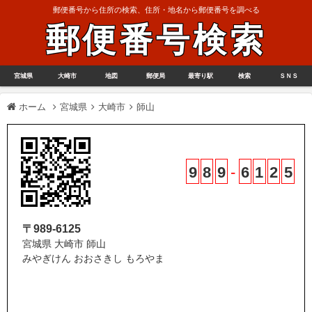
郵便番号から住所の検索、住所・地名から郵便番号を調べる
郵便番号検索
宮城県
大崎市
地図
郵便局
最寄り駅
検索
ＳＮＳ
ホーム
宮城県
大崎市
師山
9
8
9
-
6
1
2
5
〒989-6125
宮城県 大崎市 師山
みやぎけん おおさきし もろやま