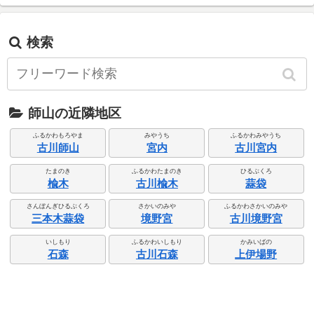
検索
師山の近隣地区
ふるかわもろやま
みやうち
ふるかわみやうち
古川師山
宮内
古川宮内
たまのき
ふるかわたまのき
ひるぶくろ
楡木
古川楡木
蒜袋
さんぼんぎひるぶくろ
さかいのみや
ふるかわさかいのみや
三本木蒜袋
境野宮
古川境野宮
いしもり
ふるかわいしもり
かみいばの
石森
古川石森
上伊場野