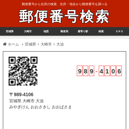
郵便番号から住所の検索、住所・地名から郵便番号を調べる
郵便番号検索
宮城県
大崎市
地図
郵便局
最寄り駅
検索
ＳＮＳ
ホーム
宮城県
大崎市
大迫
9
8
9
-
4
1
0
6
〒989-4106
宮城県 大崎市 大迫
みやぎけん おおさきし おおばさま