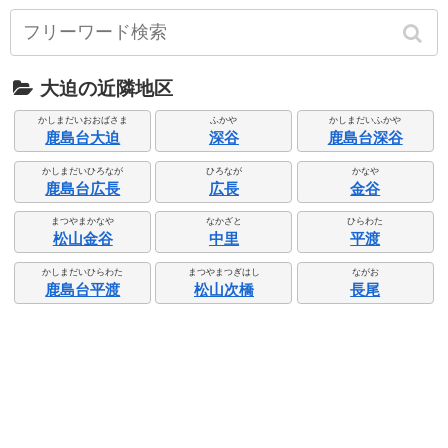
大迫の近隣地区
かしまだいおおばさま
ふかや
かしまだいふかや
鹿島台大迫
深谷
鹿島台深谷
かしまだいひろなが
ひろなが
かなや
鹿島台広長
広長
金谷
まつやまかなや
なかざと
ひらわた
松山金谷
中里
平渡
かしまだいひらわた
まつやまつぎはし
ながお
鹿島台平渡
松山次橋
長尾