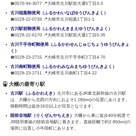
☎0570-94-3077 📍大崎市古川駅前大通5丁目3-3
古川稲葉郵便局（ふるかわいなばゆうびんきよく）
☎0229-22-0739 📍大崎市古川稲葉1丁目1-1
古川駅前郵便局（ふるかわえきまえゆうびんきよく）
☎0229-22-6170 📍大崎市古川駅前大通1丁目5-35
古川千手寺町郵便局（ふるかわせんじゅじちょうゆうびんきょ
く）
☎0229-23-2715 📍大崎市古川千手寺町2丁目4-70
古川南町郵便局（ふるかわみなみまちゆうびんきよく）
☎0229-23-2711 📍大崎市古川南町1丁目4-22
大幡の最寄り駅
古川駅（ふるかわえき）
古川市にあるJR東北新幹線の古川駅
は、大幡から北西の方向におよそ1.18(km)の位置にあります。
移動時間は徒歩16分以上が目安となります。
陸前谷地駅（りくぜんやちえき）
大幡から東に徒歩40分程度で
JR陸羽東線の陸前谷地駅に着きます。直線距離で約2.80(km)の
場所に位置し小牛田町にあります。