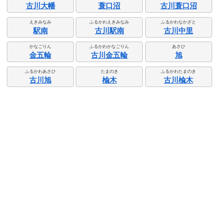
古川大幡
蓑口沼
古川蓑口沼
えきみなみ
ふるかわえきみなみ
ふるかわなかざと
駅南
古川駅南
古川中里
かなごりん
ふるかわかなごりん
あさひ
金五輪
古川金五輪
旭
ふるかわあさひ
たまのき
ふるかわたまのき
古川旭
楡木
古川楡木