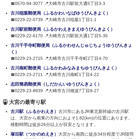
☎0570-94-3077 📍大崎市古川駅前大通5丁目3-3
古川稲葉郵便局（ふるかわいなばゆうびんきよく）
☎0229-22-0739 📍大崎市古川稲葉1丁目1-1
古川駅前郵便局（ふるかわえきまえゆうびんきよく）
☎0229-22-6170 📍大崎市古川駅前大通1丁目5-35
古川千手寺町郵便局（ふるかわせんじゅじちょうゆうびんきょ
く）
☎0229-23-2715 📍大崎市古川千手寺町2丁目4-70
古川南町郵便局（ふるかわみなみまちゆうびんきよく）
☎0229-23-2711 📍大崎市古川南町1丁目4-22
志田簡易郵便局（しだかんいゆうびんきょく）
☎0229-23-8839 📍大崎市古川穂波7丁目8-27
大宮の最寄り駅
古川駅（ふるかわえき）
古川市にあるJR東北新幹線の古川駅
は、大宮から南東の方向におよそ1.82(km)の位置にあります。
移動時間は徒歩26分以上が目安となります。
塚目駅（つかのめえき）
大宮から南西に徒歩34分程度でJR陸羽