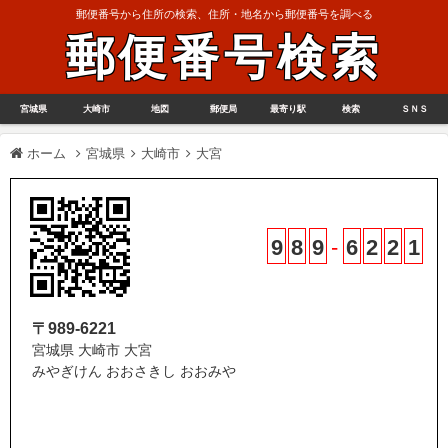
郵便番号から住所の検索、住所・地名から郵便番号を調べる
郵便番号検索
宮城県
大崎市
地図
郵便局
最寄り駅
検索
ＳＮＳ
ホーム
宮城県
大崎市
大宮
9
8
9
-
6
2
2
1
〒989-6221
宮城県 大崎市 大宮
みやぎけん おおさきし おおみや